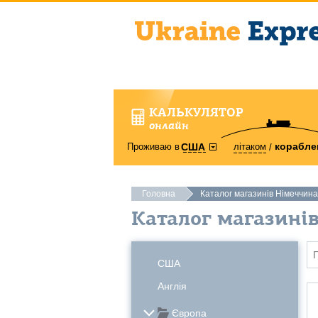
КАЛЬКУЛЯТОР
онлайн
корабле
Проживаю в
літаком
США
Головна
Каталог магазинів Німеччина
Каталог магазині
США
Англія
Європа