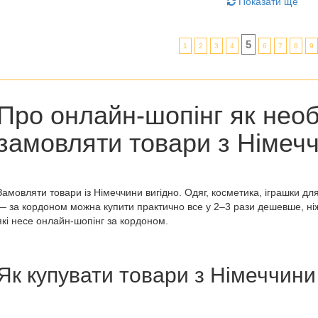
Показати ще
5
1
2
3
4
6
7
8
9
Про онлайн-шопінг як необ
замовляти товари з Німеч
Замовляти
товари із Німеччини
вигідно. Одяг, косметика, іграшки для
— за кордоном можна купити практично все у 2–3 рази дешевше, ніж 
які несе онлайн-шопінг за кордоном.
Як купувати товари з Німеччини