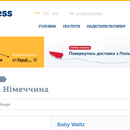
УКР
РУС
ENG
Чат:
Служба підтримки
ГОЛОВНА
ПОСЛУГИ
НАДІСЛАТИ ПОСИЛКУ
Виберіть країну:
область:
до
м
у
України
Вінницька
в офісі Ukrain
в Німеччина
Baby Waltz