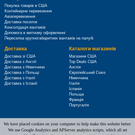
Покупка товарів в США
Контейнерне перевезення
Авіаперевезення
Доставка посилок
Консолідація вантажів
Допомога в митному оформленні
Пересилка крупногабаритних вантажів на палубі
Доставка
Каталоги магазинів
Доставка зі США
Магазини США
Доставка з Англії
Top Deals США
Доставка з Німеччини
Англія
Доставка з Польщі
Європейський Союз
Доставка з Італії
Німеччина
Доставка з Іспанії
Італія
Іспанія
Польща
Франція
Португалія
We have placed cookies on your computer to help make this website better.
Terms of Service
|
Privacy Policy
We use Google Analytics and APServer analytics scripts, which all set