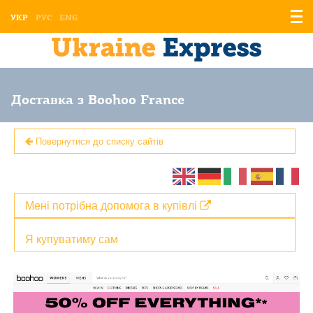
Відо
УКР
РУС
ENG
мен
Доставка з Boohoo France
Повернутися до списку сайтів
Мені потрібна допомога в купівлі
Я купуватиму сам