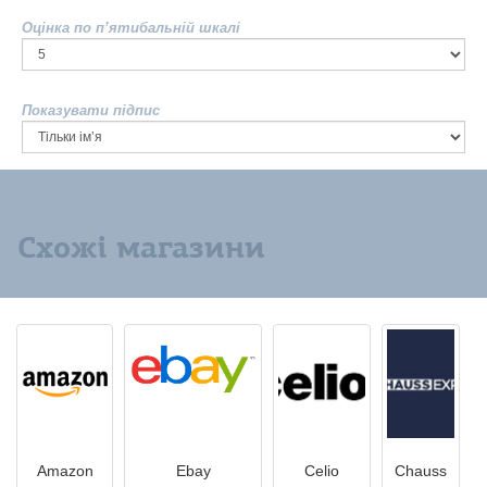
Оцінка по п’ятибальній шкалі
Показувати підпис
Схожі магазини
Amazon
Ebay
Celio
Chauss