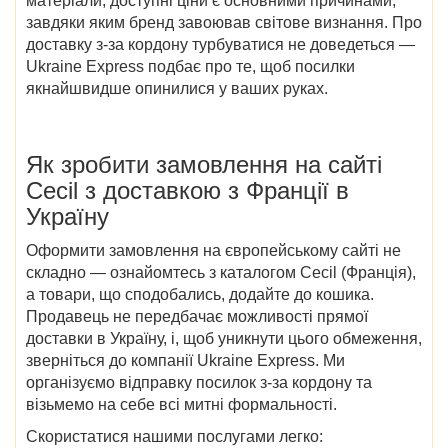
матеріали, доступні ціни є основними причинами,
завдяки яким бренд завоював світове визнання. Про
доставку з-за кордону турбуватися не доведеться —
Ukraine Express подбає про те, щоб посилки
якнайшвидше опинилися у ваших руках.
Як зробити замовлення на
сайті
Cecil
з доставкою
з Франції в
Україну
Оформити замовлення на європейському сайті не
складно — ознайомтесь з
каталогом Cecil (Франція)
,
а
товари, що сподобались,
додайте до кошика.
Продавець не передбачає можливості прямої
доставки в Україну, і, щоб уникнути цього обмеження,
зверніться до компанії Ukraine Express. Ми
організуємо відправку посилок з-за кордону та
візьмемо на себе всі митні формальності.
Скористатися нашими послугами легко: