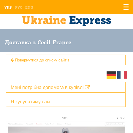
Відо
УКР
РУС
ENG
мен
Доставка з Cecil France
Повернутися до списку сайтів
Мені потрібна допомога в купівлі
Я купуватиму сам