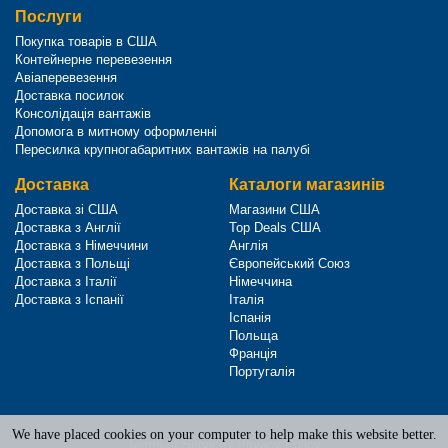
Послуги
Покупка товарів в США
Контейнерне перевезення
Авіаперевезення
Доставка посилок
Консолідація вантажів
Допомога в митному оформленні
Пересилка крупногабаритних вантажів на палубі
Доставка
Каталоги магазинів
Доставка зі США
Магазини США
Доставка з Англії
Top Deals США
Доставка з Німеччини
Англія
Доставка з Польщі
Європейський Союз
Доставка з Італії
Німеччина
Доставка з Іспанії
Італія
Іспанія
Польща
Франція
Португалія
We have placed cookies on your computer to help make this website better.
Terms of Service
|
Privacy Policy