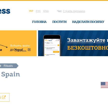
УКР
РУС
ENG
Чат:
Служба підтримки
ГОЛОВНА
ПОСЛУГИ
НАДІСЛАТИ ПОСИЛКУ
Виберіть країну:
область:
до
м
у
України
Вінницька
в офісі Ukrain
Rituals
 Spain
лі