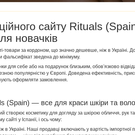
ційного сайту Rituals (Spai
ля новачків
ті-товари за кордоном, що значно дешевше, ніж в Україні. До
и фальсифікат зведена до мінімуму.
нки для себе або на подарунок близьким, обов'язково відві
чезною популярністю у Європі. Доведена ефективність, приє
ивують оформляти замовлення.
ls (Spain)
— все для краси шкіри та вол
ий створює косметику для догляду за шкірою обличчя, рук та
сайті у Іспанії, і ось чому:
 в Україні. Наші продавці включають у вартість імпортної пр