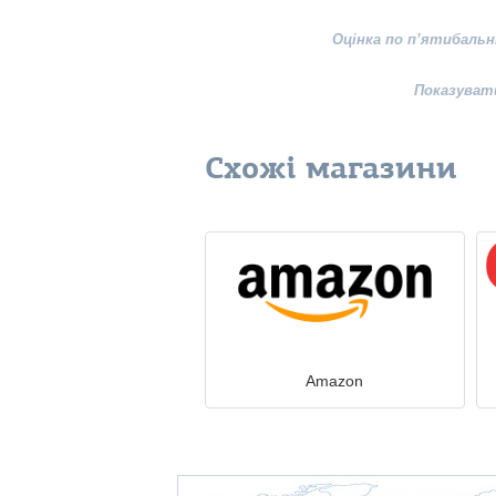
Оцінка по п’ятибальн
Показуват
Схожі магазини
Amazon