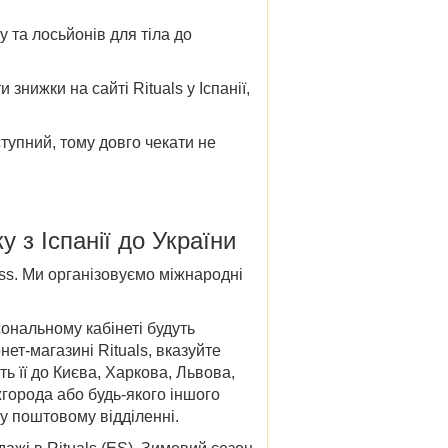
шу та лосьйонів для тіла до
ти
знижки
на сайті
Rituals у Іспанії
,
упний, тому довго чекати не
ку
з Іспанії до України
ss. Ми організовуємо міжнародні
ональному кабінеті будуть
ет-магазині Rituals, вказуйте
ь її до
Києва, Харкова, Львова,
Ужгорода
або будь-якого іншого
у поштовому відділенні.