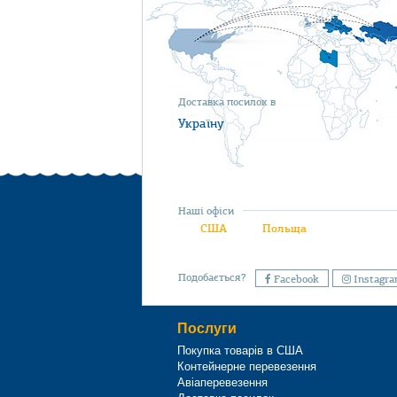
Доставка посилок в
Україну
Наші офіси
США
Польща
Подобається?
Facebook
Instagr
Послуги
Покупка товарів в США
Контейнерне перевезення
Авіаперевезення