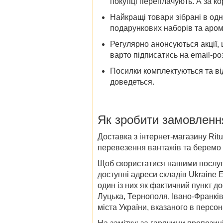
покупці переплачують. А за ко
Найкращі
товари
зібрані в одн
подарункових наборів та аром
Регулярно анонсуються акції
варто підписатись на email-ро
Посилки комплектуються та ві
доведеться.
Як зробити замовленн
Доставка
з інтернет-магазину
Ritu
перевезення вантажів та беремо н
Щоб скористатися нашими послуга
доступні адреси складів Ukraine 
один із них як фактичний пункт д
Луцька, Тернополя, Івано-Франків
міста України, вказаного в перс