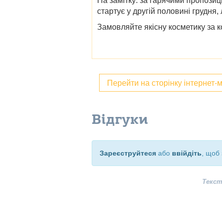
На замітку: за гарячими пропози
стартує у другій половині грудня,
Замовляйте якісну косметику за к
Перейти на сторінку інтернет-
Відгуки
Зареєструйтеся
або
ввійдіть
, щоб 
Текст