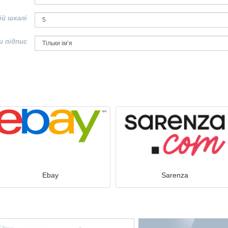
ій шкалі
и підпис
Ebay
Sarenza