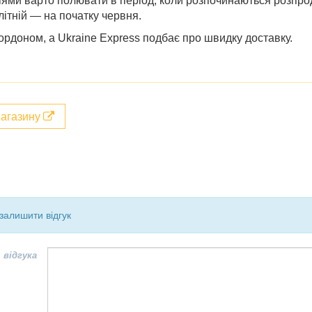
ціями варто полювати в період,
коли розпочинаються розпрода
 літній — на початку червня.
ордоном, а Ukraine Express подбає про швидку доставку.
магазину
залишити відгук
 відгука