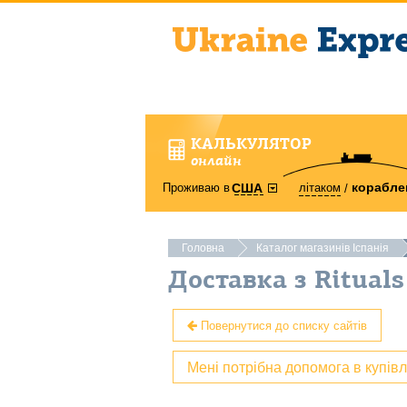
КАЛЬКУЛЯТОР
онлайн
корабле
Проживаю в
літаком
США
Головна
Каталог магазинів Іспанія
Доставка з Rituals
Повернутися до списку сайтів
Мені потрібна допомога в купів