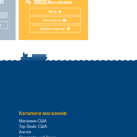
ТИ
ВХІД
для клієнтів
Вхід
Реєстрація
и
Забули пароль?
Каталоги магазинів
Магазини США
Top Deals США
Англія