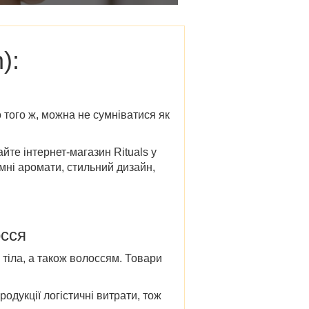
n)
:
 того ж, можна не сумніватися як
дайте
інтернет-магазин Rituals у
мні аромати, стильний дизайн,
осся
 тіла, а також волоссям. Товари
одукції логістичні витрати, тож