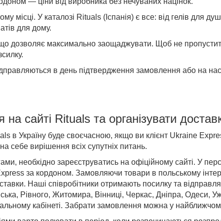
рдоном — ціни від виробника без нечуваних націнок.
ому місці. У
каталозі Rituals (Іспанія)
є все: від гелів для ду
атів для дому.
, що дозволяє максимально заощаджувати. Щоб не пропусти
зсилку.
дправляються в день підтвердження замовлення або на наст
я на
сайті
Rituals
та організувати достав
als в Україну
буде своєчасною, якщо ви клієнт Ukraine Expre
а себе вирішення всіх супутніх питань.
ми, необхідно зареєструватись на офіційному сайті. У перс
Express за кордоном. Замовляючи товари в польському інтерн
оставки. Наші співробітники отримають посилку та відправлят
ська, Рівного, Житомира, Вінниці, Черкас, Дніпра, Одеси, 
ональному кабінеті. Забрати замовлення можна у найближчом