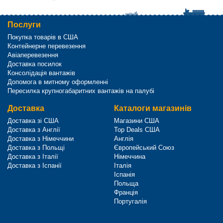
Послуги
Покупка товарів в США
Контейнерне перевезення
Авіаперевезення
Доставка посилок
Консолідація вантажів
Допомога в митному оформленні
Пересилка крупногабаритних вантажів на палубі
Доставка
Каталоги магазинів
Доставка зі США
Магазини США
Доставка з Англії
Top Deals США
Доставка з Німеччини
Англія
Доставка з Польщі
Європейський Союз
Доставка з Італії
Німеччина
Доставка з Іспанії
Італія
Іспанія
Польща
Франція
Португалія