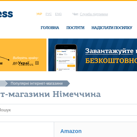
УКР
РУС
ENG
Чат:
Служба підтримки
ГОЛОВНА
ПОСЛУГИ
НАДІСЛАТИ ПОСИЛКУ
Виберіть країну:
область:
до
м
у
України
Вінницька
в офісі Ukrain
Популярні інтернет-магазини
ет-магазини Німеччина
Amazon