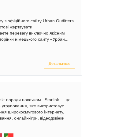
у з офіційного сайту Urban Outfitters
отові жертвувати
даєте перевагу виключно якісним
торінки німецького сайту «Урбан...
Детальніше
link: поради новачкам Starlink — це
е угруповання, яке використовує
ання широкосмугового Інтернету,
ання, онлайн-ігри, відеодзвінки