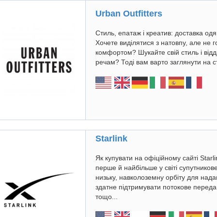
Urban Outfitters
Стиль, епатаж і креатив: доставка одяг
Хочете виділятися з натовпу, але не г
комфортом? Шукайте свій стиль і від
речам? Тоді вам варто заглянути на с
Starlink
Як купувати на офіційному сайті Star
перше й найбільше у світі супутников
низьку, навколоземну орбіту для над
здатне підтримувати потокове передав
тощо...