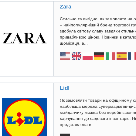
Zara
Стильно та вигідно: як замовляти на
– найпопулярніший бренд торгової гру
здобула світову славу завдяки стильн
привабливою ціною. Новинки в катало
щомісяця, а...
Lidl
Як замовляти товари на офіційному сай
найбільша мережа супермаркетів-диск
майданчику можна без перебільшення 
харчування до садового інвентарю. Н
представлена в...