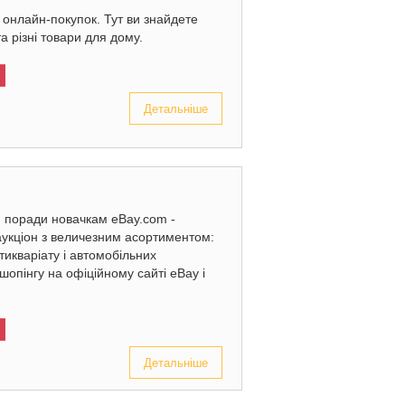
онлайн-покупок. Тут ви знайдете
та різні товари для дому.
Детальніше
: поради новачкам eBay.com -
аукціон з величезним асортиментом:
нтикваріату і автомобільних
шопінгу на офіційному сайті eBay і
Детальніше