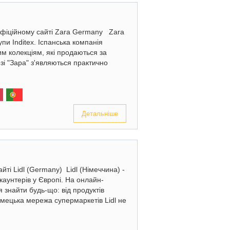
 офіційному сайті Zara Germany Zara
пи Inditex. Іспанська компанія
им колекціям, які продаються за
зі "Зара" з'являються практично
Детальніше
ті Lidl (Germany) Lidl (Німеччина) -
аунтерів у Європі. На онлайн-
знайти будь-що: від продуктів
імецька мережа супермаркетів Lidl не