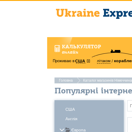
КАЛЬКУЛЯТОР
онлайн
корабле
Проживаю в
літаком
США
Головна
Каталог магазинів Німеччина
Популярні інтерн
США
Англія
Європа