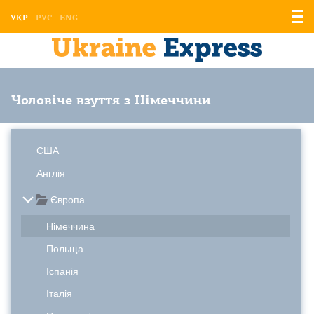
Відо
УКР
РУС
ENG
мен
Чоловіче взуття з Німеччини
США
Англія
Європа
Німеччина
Польща
Іспанія
Італія