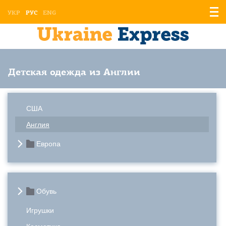
Отоб
УКР
РУС
ENG
мен
Детская одежда из Англии
США
Англия
Европа
Обувь
Игрушки