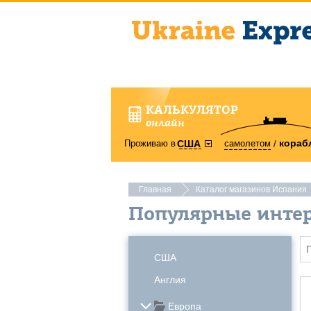
КАЛЬКУЛЯТОР
онлайн
кораб
Проживаю в
самолетом
США
Главная
Каталог магазинов Испания
Популярные инте
США
Англия
Европа