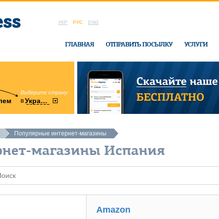
УКР
РУС
ENG
ГЛАВНАЯ
ОТПРАВИТЬ ПОСЫЛКУ
УСЛУГИ
Выберите страну:
область:
в
лем
Украину
Винницкая
в офисе Ukrai
Популярные интернет-магазины
рнет-магазины Испания
Amazon