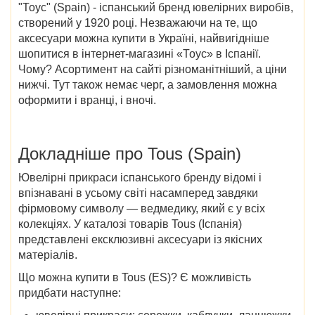
"Тоус" (Spain)
- іспанський бренд ювелірних виробів,
створений у 1920 році. Незважаючи на те, що
аксесуари можна купити в Україні, найвигідніше
шопитися в
інтернет-магазині «Тоус» в Іспанії
.
Чому? Асортимент на сайті різноманітніший, а ціни
нижчі. Тут також немає черг, а замовлення можна
оформити і вранці, і вночі.
Докладніше про
Tous (Spain)
Ювелірні прикраси іспанського бренду відомі і
впізнавані в усьому світі насамперед завдяки
фірмовому символу — ведмедику, який є у всіх
колекціях. У
каталозі товарів Tous (Іспанія)
представлені ексклюзивні аксесуари із якісних
матеріалів.
Що
можна
купити в Tous (ES)
? Є можливість
придбати наступне: