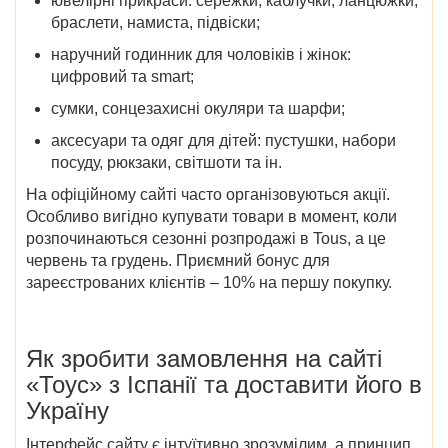
ювелірні прикраси: сережки, каблучки, ланцюжки,
браслети, намиста, підвіски;
наручний годинник для чоловіків і жінок:
цифровий та smart;
сумки, сонцезахисні окуляри та шарфи;
аксесуари та одяг для дітей: пустушки, набори
посуду, рюкзаки, світшоти та ін.
На офіційному сайті часто організовуються акції.
Особливо вигідно купувати товари в момент, коли
розпочинаються сезонні розпродажі в Tous, а це
червень та грудень. Приємний бонус для
зареєстрованих клієнтів – 10% на першу покупку.
Як зробити замовлення на
сайті
«Тоус» з Іспанії
та доставити його
в
Україну
Інтерфейс сайту є інтуїтивно зрозумілим, а принцип