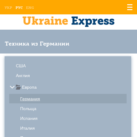
Отоб
УКР
РУС
ENG
мен
Техника из Германии
США
Англия
Европа
Германия
Польща
Испания
Италия