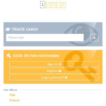
1
2
3
4
5
TRACK
CARGO
SIGN IN
FOR CUSTOMERS
Sign In
Register
Forgot password?
Our offices
USA
Poland