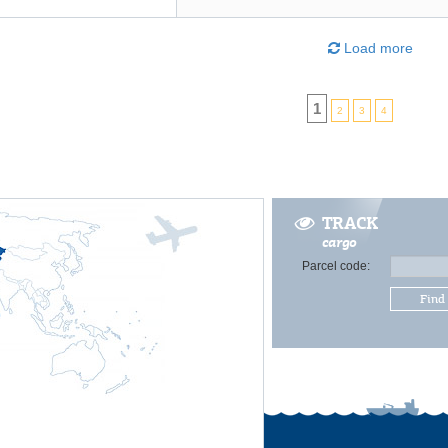
Load more
1
2
3
4
TRACK
cargo
Parcel code:
Find