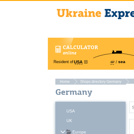
CALCULATOR
online
sea
Resident of
air
USA
Home
Shops directory Germany
Germany
USA
UK
Europe