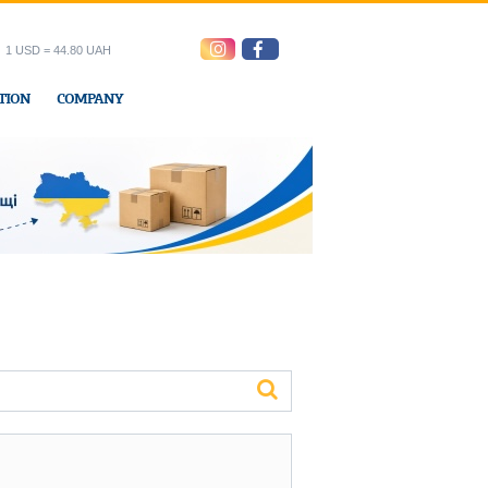
1 USD = 44.80 UAH
TION
COMPANY
ress office