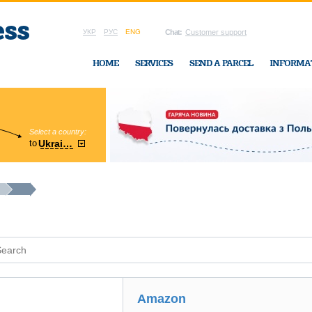
УКР
РУС
ENG
Chat:
Customer support
HOME
SERVICES
SEND A PARCEL
INFORMA
Select a country:
Region:
to
Ukraine
Cherkasy
In Ukraine-Exp
Amazon