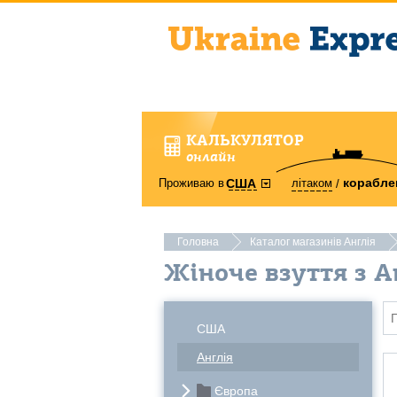
КАЛЬКУЛЯТОР
онлайн
корабле
Проживаю в
літаком
США
Головна
Каталог магазинів Англія
Жіноче взуття з А
США
Англія
Європа