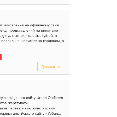
ти замовлення на офіційному сайті
енд, представлений на ринку вже
яг для жінок, чоловіків і дітей, а
Як правильно шопитися за кордоном, а
Детальніше
у з офіційного сайту Urban Outfitters
отові жертвувати
даєте перевагу виключно якісним
орінки англійського сайту «Урбан...