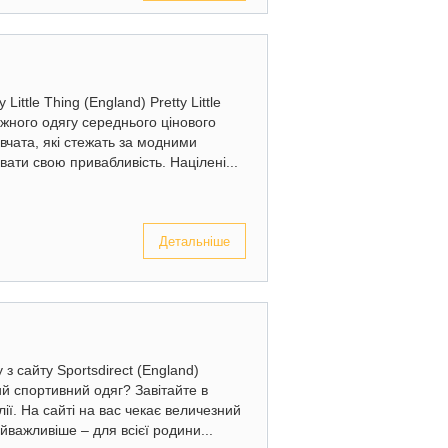
 Little Thing (England) Pretty Little
жного одягу середнього цінового
івчата, які стежать за модними
ати свою привабливість. Націлені...
Детальніше
 з сайту Sportsdirect (England)
й спортивний одяг? Завітайте в
ії. На сайті на вас чекає величезний
айважливіше – для всієї родини...