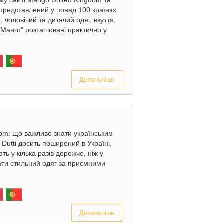
ому сайті Mango United Kingdom та
редставлений у понад 100 країнах
, чоловічий та дитячий одяг, взуття,
Манго" розташовані практично у
Детальніше
dom: що важливо знати українським
utti досить поширений в Україні,
ь у кілька разів дорожче, ніж у
ати стильний одяг за приємними
Детальніше