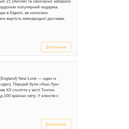
ver 21 (Англія) та своєчасно забирати
 кордоном популярний недарма.
ари в Європі, ви непогано
аги вартість міжнародної доставки.
Детальніше
(England) New Look — один із
 одягу. Перший бутік «Нью Лук»
ків XX століття у місті Тонтон.
100 країнах світу. У клієнтів є
Детальніше