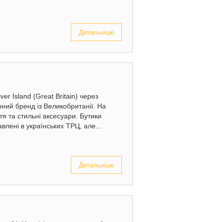
Детальніше
er Island (Great Britain) через
рний бренд із Великобританії. На
ття та стильні аксесуари. Бутики
авлені в українських ТРЦ, але...
Детальніше