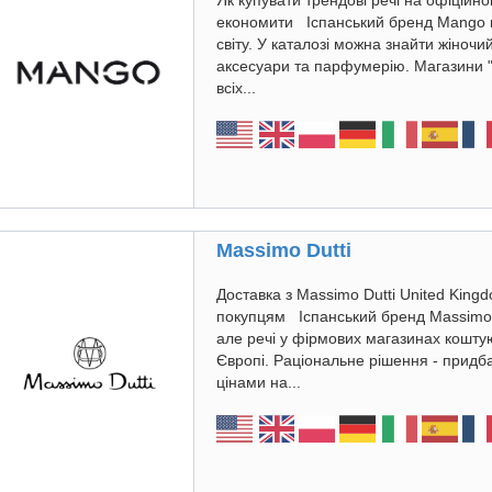
Як купувати трендові речі на офіційн
економити Іспанський бренд Mango п
світу. У каталозі можна знайти жіночий
аксесуари та парфумерію. Магазини "
всіх...
Massimo Dutti
Доставка з Massimo Dutti United King
покупцям Іспанський бренд Massimo D
але речі у фірмових магазинах коштуют
Європі. Раціональне рішення - придб
цінами на...