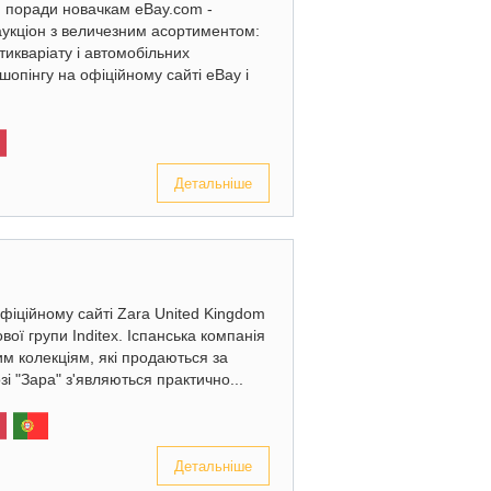
: поради новачкам eBay.com -
аукціон з величезним асортиментом:
нтикваріату і автомобільних
шопінгу на офіційному сайті eBay і
Детальніше
офіційному сайті Zara United Kingdom
ї групи Inditex. Іспанська компанія
им колекціям, які продаються за
і "Зара" з'являються практично...
Детальніше