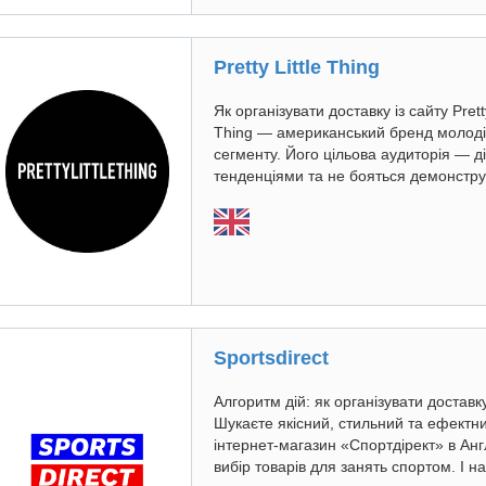
Pretty Little Thing
Як організувати доставку із сайту Pretty
Thing — американський бренд молоді
сегменту. Його цільова аудиторія — д
тенденціями та не бояться демонструв
Sportsdirect
Алгоритм дій: як організувати доставку
Шукаєте якісний, стильний та ефектни
інтернет-магазин «Спортдірект» в Англ
вибір товарів для занять спортом. І н