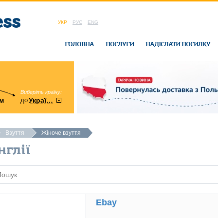
УКР
РУС
ENG
ГОЛОВНА
ПОСЛУГИ
НАДІСЛАТИ ПОСИЛКУ
Виберіть країну:
область:
до
м
у
України
Вінницька
в офісі Ukrain
Взуття
Жіноче взуття
нглії
Ebay