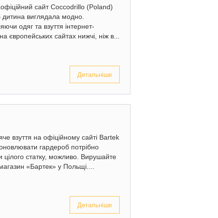
аофіційний сайт Coccodrillo (Poland)
б дитина виглядала модно.
ючи одяг та взуття інтернет-
а європейських сайтах нижчі, ніж в...
Детальніше
тяче взуття на офіційному сайті Bartek
 оновлювати гардероб потрібно
 цілого статку, можливо. Вирушайте
магазин «Бартек» у Польщі....
Детальніше