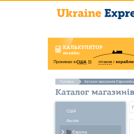
КАЛЬКУЛЯТОР
онлайн
корабле
Проживаю в
літаком
США
Головна
Каталог магазинів Європейс
Каталог магазині
США
Англія
Європа