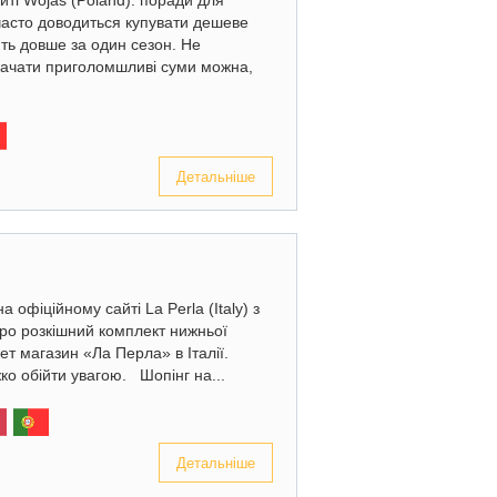
йті Wojas (Poland): поради для
ї часто доводиться купувати дешеве
ить довше за один сезон. Не
трачати приголомшливі суми можна,
Детальніше
 офіційному сайті La Perla (Italy) з
про розкішний комплект нижньої
ет магазин «Ла Перла» в Італії.
ко обійти увагою. Шопінг на...
Детальніше