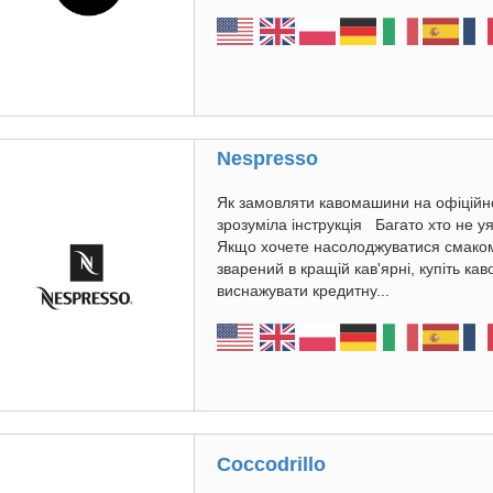
Nespresso
Як замовляти кавомашини на офіційно
зрозуміла інструкція Багато хто не у
Якщо хочете насолоджуватися смаком
зварений в кращій кав'ярні, купіть ка
виснажувати кредитну...
Coccodrillo