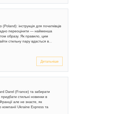
 (Poland): інструкція для початківців
ладно переоцінити — найменша
том образу. Як правило, цим
йти стильну пару вдасться в...
Детальніше
rd Darel (France) та забирати
 придбати стильні новинки в
ранції але не знаєте, як
о компанії Ukraine Express та