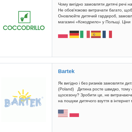
Чому вигідно замовляти дитячі речі н
Не обов'язково витрачати багато, що
Оновлюйте дитячий гардероб, замовля
магазині «Кокодрило» у Польщі. Ціни н
Bartek
Як вигідно і без ризиків замовляти ди
(Poland) Дитина росте швидко, тому
щосезону? Зробити це, не витрачаючи
на пошуки дитячого взуття в інтернет 