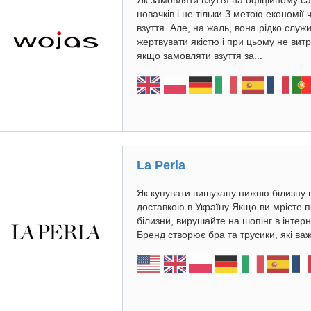
Як замовляти взуття на офіційному са
новачків і не тільки З метою економі
взуття. Але, на жаль, вона рідко служ
жертвувати якістю і при цьому не ви
якщо замовляти взуття за...
La Perla
Як купувати вишукану нижню білизну на
доставкою в Україну Якщо ви мрієте 
білизни, вирушайте на шопінг в інтерн
Бренд створює бра та трусики, які важ