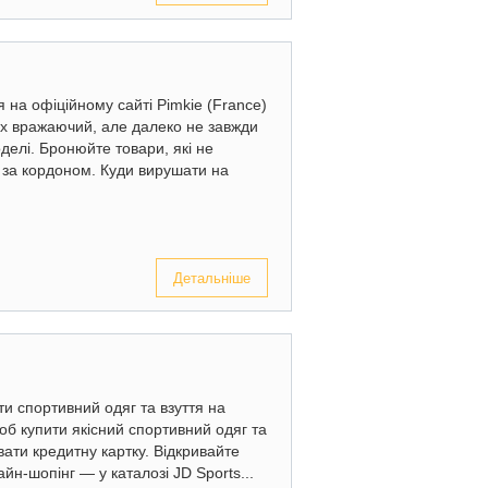
ня на офіційному сайті Pimkie (France)
ках вражаючий, але далеко не завжди
делі. Бронюйте товари, які не
, за кордоном. Куди вирушати на
Детальніше
яти спортивний одяг та взуття на
об купити якісний спортивний одяг та
вати кредитну картку. Відкривайте
йн-шопінг — у каталозі JD Sports...