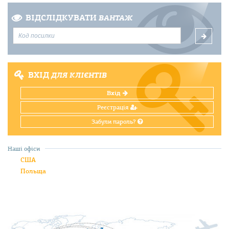
ВІДСЛІДКУВАТИ
ВАНТАЖ
ВХІД
ДЛЯ КЛІЄНТІВ
Вхід
Реєстрація
Забули пароль?
Наші офіси
США
Польща