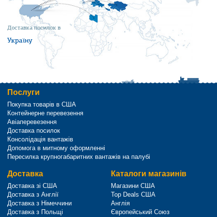
Доставка посилок в
Україну
Послуги
Покупка товарів в США
Контейнерне перевезення
Авіаперевезення
Доставка посилок
Консолідація вантажів
Допомога в митному оформленні
Пересилка крупногабаритних вантажів на палубі
Доставка
Каталоги магазинів
Доставка зі США
Магазини США
Доставка з Англії
Top Deals США
Доставка з Німеччини
Англія
Доставка з Польщі
Європейський Союз