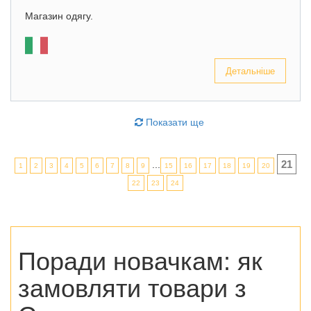
Магазин одягу.
Детальніше
Показати ще
21
...
1
2
3
4
5
6
7
8
9
15
16
17
18
19
20
22
23
24
Поради новачкам: як
замовляти
товари з