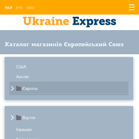
Відо
УКР
РУС
ENG
мен
Каталог магазинів Європейський Союз
США
Англія
Європа
Взуття
Іграшки