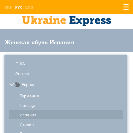
Отоб
УКР
РУС
ENG
мен
Женская обувь Испания
США
Англия
Европа
Германия
Польща
Испания
Италия