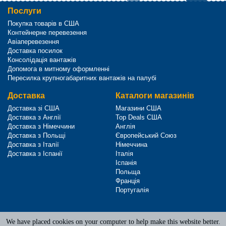
Послуги
Покупка товарів в США
Контейнерне перевезення
Авіаперевезення
Доставка посилок
Консолідація вантажів
Допомога в митному оформленні
Пересилка крупногабаритних вантажів на палубі
Доставка
Каталоги магазинів
Доставка зі США
Магазини США
Доставка з Англії
Top Deals США
Доставка з Німеччини
Англія
Доставка з Польщі
Європейський Союз
Доставка з Італії
Німеччина
Доставка з Іспанії
Італія
Іспанія
Польща
Франція
Португалія
We have placed cookies on your computer to help make this website better.