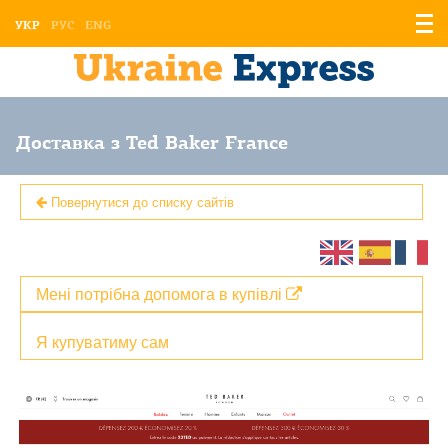
Відо
УКР
РУС
ENG
мен
Доставка з Ted Baker France
Повернутися до списку сайтів
Мені потрібна допомога в купівлі
Я купуватиму сам