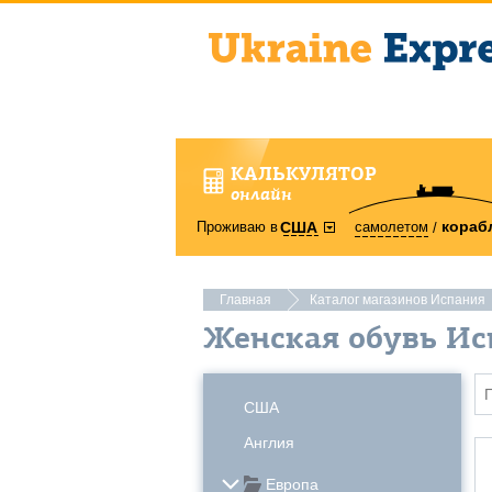
КАЛЬКУЛЯТОР
онлайн
кораб
Проживаю в
самолетом
США
Главная
Каталог магазинов Испания
Женская обувь Ис
США
Англия
Европа