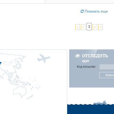
Показать еще
3
1
2
4
5
ОТСЛЕДИТЬ
груз
Код посылки:
Найт