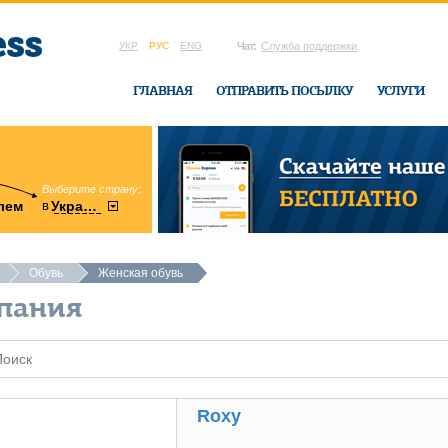
УКР
РУС
ENG
Чат:
Служба поддержки
ГЛАВНАЯ
ОТПРАВИТЬ ПОСЫЛКУ
УСЛУГИ
Выберите страну:
область:
в
лем
Украину
Винницкая
в офисе Ukrai
Обувь
Женская обувь
пания
Roxy