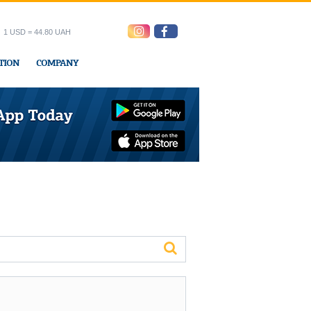
1 USD = 44.80 UAH
TION
COMPANY
ress office