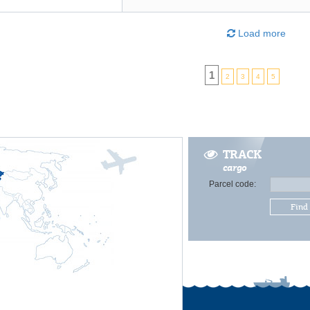
Load more
1
2
3
4
5
TRACK
cargo
Parcel code:
Find