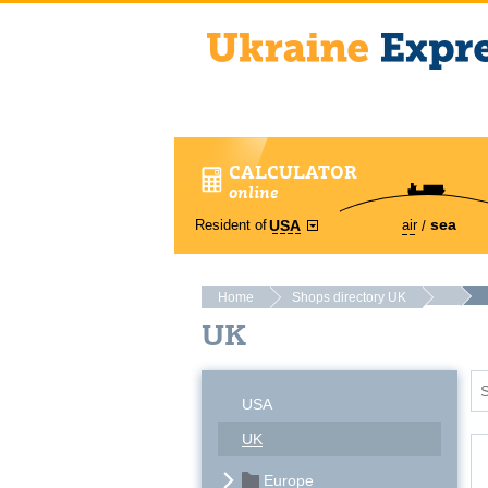
CALCULATOR
online
sea
Resident of
air
USA
Home
Shops directory UK
UK
USA
UK
Europe