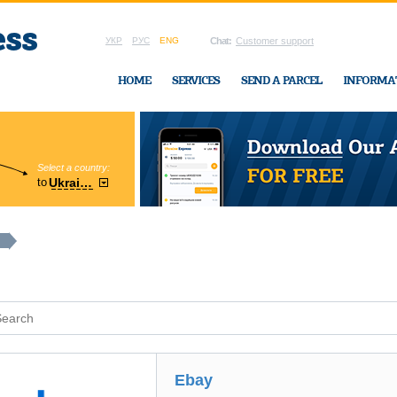
УКР
РУС
ENG
Chat:
Customer support
HOME
SERVICES
SEND A PARCEL
INFORMA
Select a country:
Region:
to
Ukraine
Cherkasy
In Ukraine-Exp
Ebay