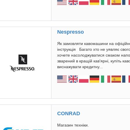
Nespresso
Як замовляти кавомашини на офіційном
інструкція Багато хто не уявляє свог
хочете насолоджуватися смаком напо
зварений в кращій кав'ярні, купіть ка
виснажувати кредитну...
CONRAD
Магазин техніки.