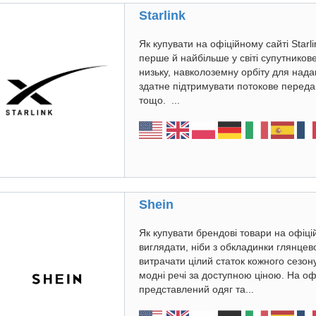
Starlink
Як купувати на офіційному сайті Starl
перше й найбільше у світі супутников
низьку, навколоземну орбіту для над
здатне підтримувати потокове передав
тощо. ...
Shein
Як купувати брендові товари на офіці
виглядати, ніби з обкладинки глянцев
витрачати цілий статок кожного сезон
модні речі за доступною ціною. На оф
представлений одяг та...