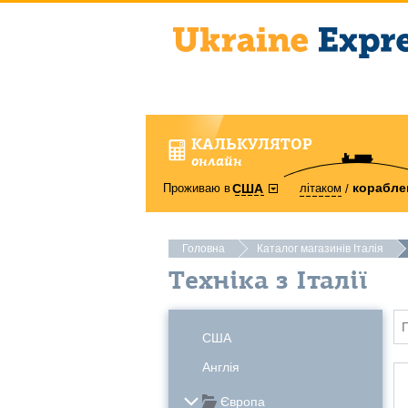
КАЛЬКУЛЯТОР
онлайн
корабле
Проживаю в
літаком
США
Головна
Каталог магазинів Італія
Техніка з Італії
США
Англія
Європа