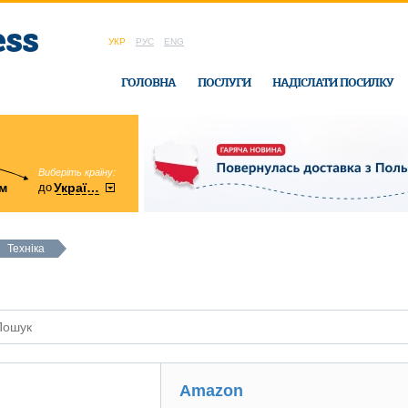
УКР
РУС
ENG
ГОЛОВНА
ПОСЛУГИ
НАДІСЛАТИ ПОСИЛКУ
Виберіть країну:
область:
до
м
у
України
Вінницька
в офісі Ukrain
Техніка
Amazon