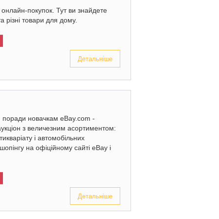
онлайн-покупок. Тут ви знайдете
та різні товари для дому.
Детальніше
: поради новачкам eBay.com -
аукціон з величезним асортиментом:
нтикваріату і автомобільних
шопінгу на офіційному сайті eBay і
Детальніше