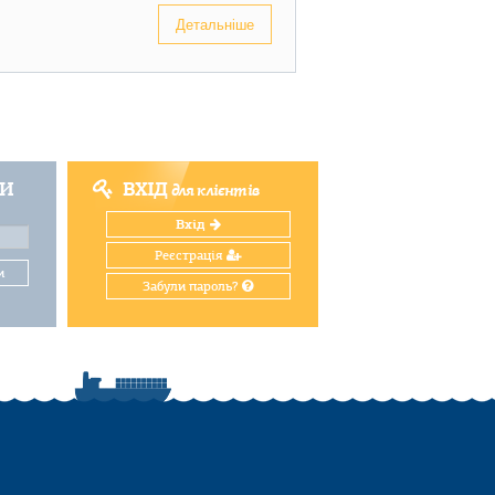
Детальніше
ТИ
ВХІД
для клієнтів
Вхід
Реєстрація
и
Забули пароль?