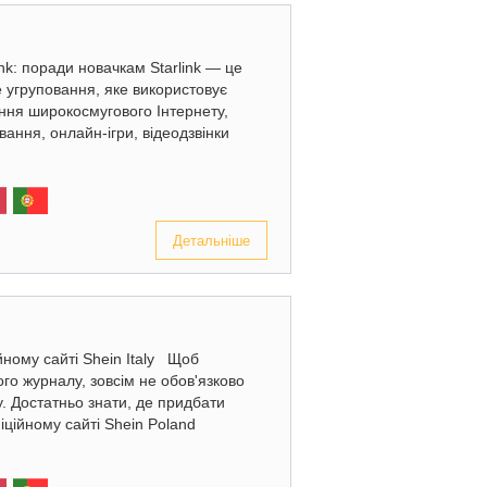
ink: поради новачкам Starlink — це
е угруповання, яке використовує
ання широкосмугового Інтернету,
ання, онлайн-ігри, відеодзвінки
Детальніше
йному сайті Shein Italy Щоб
ого журналу, зовсім не обов'язково
у. Достатньо знати, де придбати
іційному сайті Shein Poland