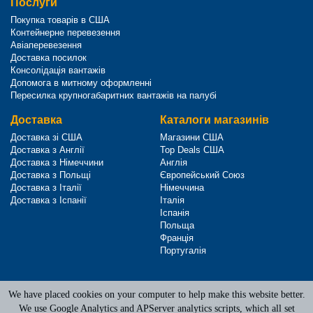
Послуги
Покупка товарів в США
Контейнерне перевезення
Авіаперевезення
Доставка посилок
Консолідація вантажів
Допомога в митному оформленні
Пересилка крупногабаритних вантажів на палубі
Доставка
Каталоги магазинів
Доставка зі США
Магазини США
Доставка з Англії
Top Deals США
Доставка з Німеччини
Англія
Доставка з Польщі
Європейський Союз
Доставка з Італії
Німеччина
Доставка з Іспанії
Італія
Іспанія
Польща
Франція
Португалія
We have placed cookies on your computer to help make this website better.
Terms of Service
|
Privacy Policy
We use Google Analytics and APServer analytics scripts, which all set