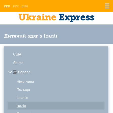
Відо
УКР
РУС
ENG
мен
Дитячий одяг з Італії
США
Англія
Європа
Німеччина
Польща
Іспанія
Італія