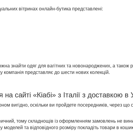
туальних вітринах онлайн-бутика представлені:
жна знайти одяг для вагітних та новонароджених, а також ре
у компанія представляє до шести нових колекцій.
я на
сайті
«Кіабі» з Італії
з доставкою в 
ном вигідно, оскільки ви пройдете посередників, через що с
звичний, тому складнощів із оформленням замовлень не вин
у моделей та відповідного розміру покладіть товари в кошик 