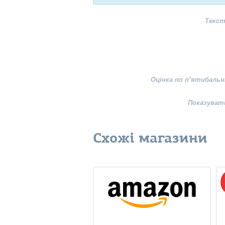
Текст
Оцінка по п’ятибальн
Показуват
Схожі магазини