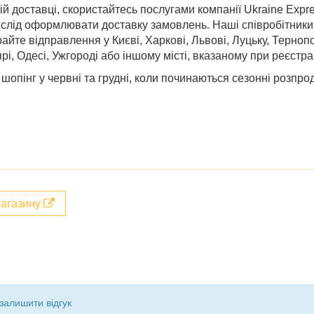
 доставці, скористайтесь послугами компанії Ukraine Expr
ди слід оформлювати доставку замовлень. Наші співробітник
ирайте відправлення у
Києві, Харкові, Львові, Луцьку, Терноп
рі, Одесі, Ужгороді
або іншому місті, вказаному при реєстрац
опінг у червні та грудні,
коли починаються
сезонні
розпро
магазину
залишити відгук