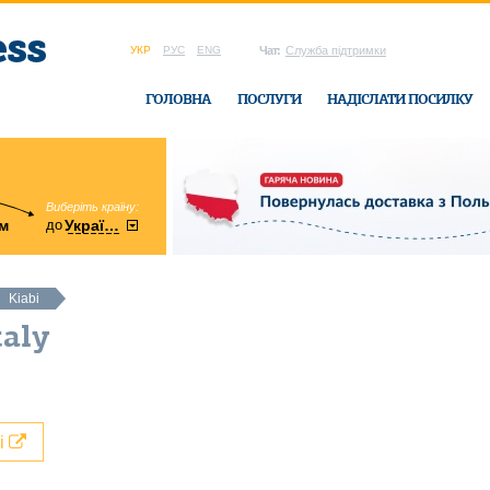
УКР
РУС
ENG
Чат:
Служба підтримки
ГОЛОВНА
ПОСЛУГИ
НАДІСЛАТИ ПОСИЛКУ
Виберіть країну:
область:
до
м
у
України
Вінницька
в офісі Ukrain
Kiabi
taly
лі