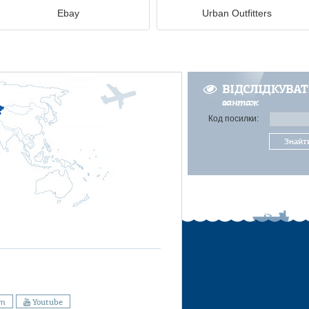
Ebay
Urban Outfitters
ВІДСЛІДКУВА
вантаж
Код посилки:
Знайт
am
Youtube