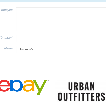
 відгука
ій шкалі
и підпис