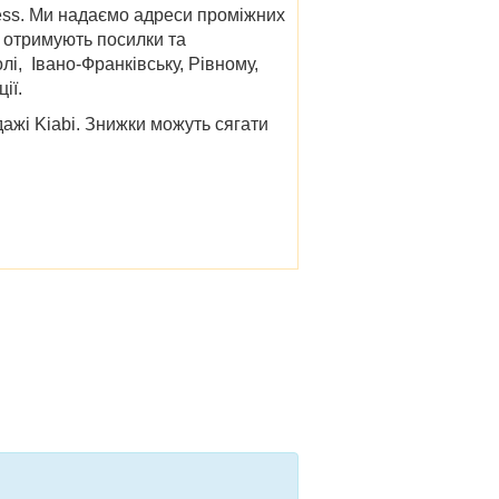
ess. Ми надаємо адреси проміжних
и отримують посилки та
олі, Івано-Франківську, Рівному,
ії.
дажі
Kiabi
. Знижки можуть сягати