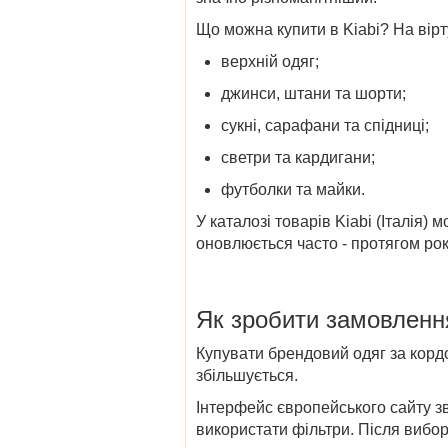
Що
можна
купити в Kiabi
? На вір
верхній одяг;
джинси, штани та шорти;
сукні, сарафани та спідниці;
светри та кардигани;
футболки та майки.
У каталозі товарів Kiabi (Італія)
мо
оновлюється часто - протягом рок
Як зробити замовленн
Купувати брендовий одяг за кордо
збільшується.
Інтерфейс європейського сайту 
використати фільтри. Після вибор