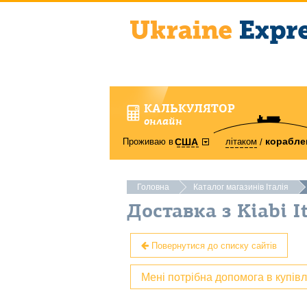
КАЛЬКУЛЯТОР
онлайн
корабле
Проживаю в
літаком
США
Головна
Каталог магазинів Італія
Доставка з Kiabi I
Повернутися до списку сайтів
Мені потрібна допомога в купів