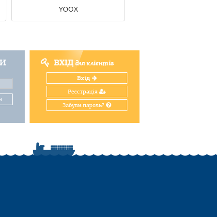
YOOX
ТИ
ВХІД
для клієнтів
Вхід
Реєстрація
и
Забули пароль?