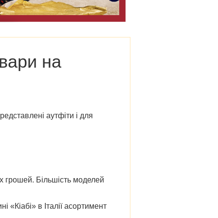
овари на
представлені аутфіти і для
их грошей. Більшість моделей
і «Кіабі» в Італії
асортимент