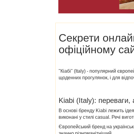
Секрети онлайн
офіційному сайті
"Кіабі"
(
Italy)
- популярний європейс
щоденних прогулянок, і для відпочи
Kiabi (Italy)
: переваги,
В основі бренду Kiabi лежить іде
виконані у стилі casual. Речі виг
Європейський бренд на українсь
значно різноманітніший.