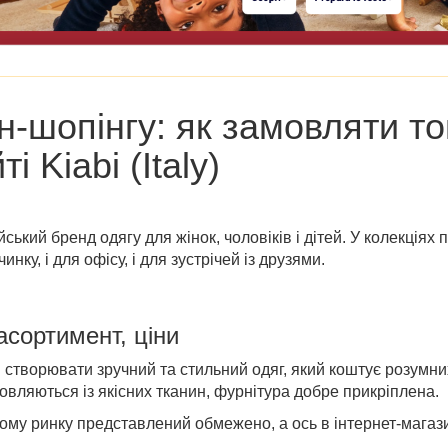
-шопінгу: як замовляти т
 Kiabi (Italy)
ький бренд одягу для жінок, чоловіків і дітей. У колекціях 
нку, і для офісу, і для зустрічей із друзями.
 асортимент, ціни
я створювати зручний та стильний одяг, який коштує розумн
отовляються із якісних тканин, фурнітура добре прикріплена.
кому ринку представлений обмежено, а ось в
інтернет-магазин