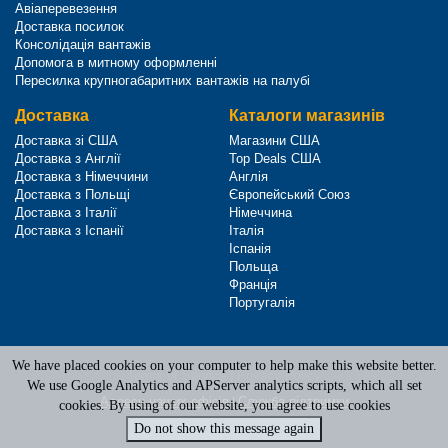
Авіаперевезення
Доставка посилок
Консолідація вантажів
Допомога в митному оформленні
Пересилка крупногабаритних вантажів на палубі
Доставка
Каталоги магазинів
Доставка зі США
Магазини США
Доставка з Англії
Top Deals США
Доставка з Німеччини
Англія
Доставка з Польщі
Європейський Союз
Доставка з Італії
Німеччина
Доставка з Іспанії
Італія
Іспанія
Польща
Франція
Португалія
We have placed cookies on your computer to help make this website better.
Terms of Service
|
Privacy Policy
We use Google Analytics and APServer analytics scripts, which all set
Адреси наших офісів
|
Служба підтримки
cookies. By using of our website, you agree to use cookies
Do not show this message again