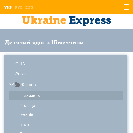
Відо
УКР
РУС
ENG
мен
Дитячий одяг з Німеччини
США
Англія
Європа
Німеччина
Польща
Іспанія
Італія