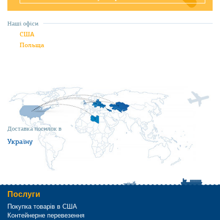
Наші офіси
США
Польща
Доставка посилок в
Україну
Послуги
Покупка товарів в США
Контейнерне перевезення