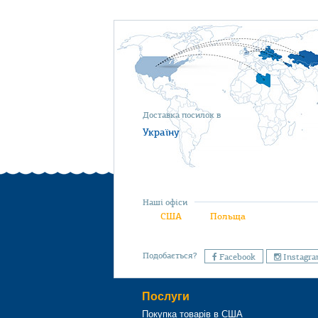
Доставка посилок в
Україну
Наші офіси
США
Польща
Подобається?
Facebook
Instagr
Послуги
Покупка товарів в США