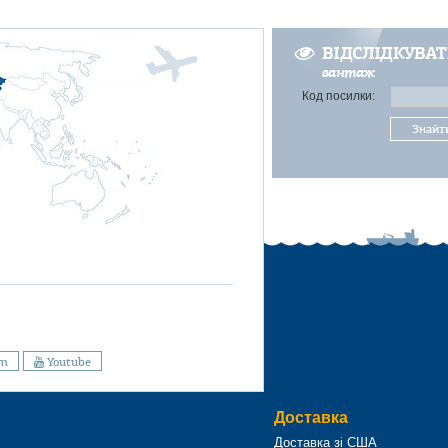
ВІДСЛІДКУВА
вантаж
Код посилки:
Знайт
am
Youtube
Доставка
Доставка зі США