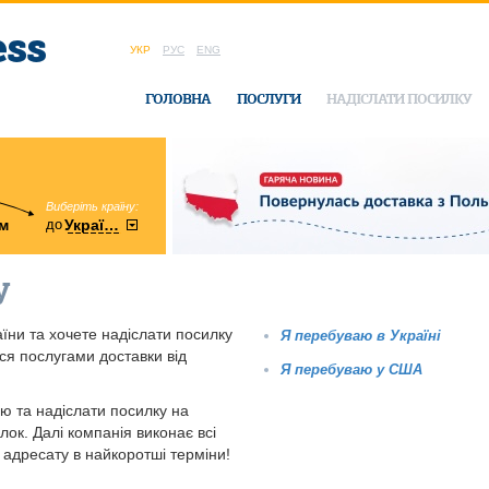
УКР
РУС
ENG
ГОЛОВНА
ПОСЛУГИ
НАДІСЛАТИ ПОСИЛКУ
Виберіть країну:
область:
до
м
у
України
Вінницька
в офісі Ukrain
у
ни та хочете надіслати посилку
Я перебуваю в Україні
еся послугами доставки від
Я перебуваю у США
ю та надіслати посилку на
ок. Далі компанія виконає всі
у адресату в найкоротші терміни!