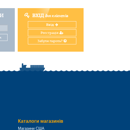
ТИ
ВХІД
для клієнтів
Вхід
Реєстрація
и
Забули пароль?
Каталоги магазинів
Магазини США