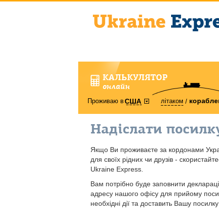
КАЛЬКУЛЯТОР
онлайн
корабле
Проживаю в
літаком
США
Надіслати посилк
Якщо Ви проживаєте за кордонами Украї
для своїх рідних чи друзів - скористайт
Ukraine Express.
Вам потрібно буде заповнити деклараці
адресу нашого офісу для прийому посил
необхідні дії та доставить Вашу посилк