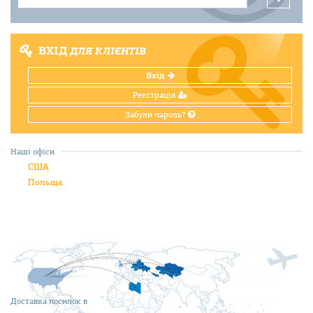
ВХІД
ДЛЯ КЛІЄНТІВ
Вхід
Реєстрація
Забули пароль?
Наші офіси
США
Польща
Доставка посилок в