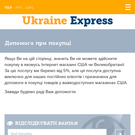
Відо
УКР
РУС
ENG
мен
Допомога при покупці
Якщо Ви на цій сторінці, значить Ви не можете здійснити
покупку в якомусь Інтернет магазині США чи Великобританії.
За цю послугу ми беремо від 5%, але ця послуга доступна
виключно для наших постійних клієнтів і призначена для
допомоги в покупці товарів у важкодоступних магазинах США.
Завжди будемо раді Вам допомогти.
ВІДСЛІДКУВАТИ
ВАНТАЖ