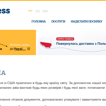
УКР
РУС
ENG
ГОЛОВНА
ПОСЛУГИ
НАДІСЛАТИ ПОСИЛКУ
Виберіть країну:
область:
до
м
у
України
Вінницька
в офісі Ukrain
ША
я із США практично в будь-яку країну світу. За допомогою нашої к
лаємо авіа-вантажі будь-яких розмірів і будь-якої ваги, починаючи 
лання літаком документи, допомагаємо упакувати і завантажити ва