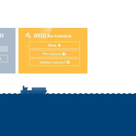
ТИ
ВХІД
для клієнтів
Вхід
Реєстрація
и
Забули пароль?