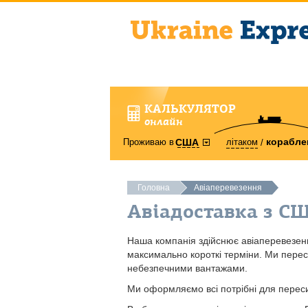
КАЛЬКУЛЯТОР
онлайн
корабле
Проживаю в
літаком
США
Головна
Авіаперевезення
Авіадоставка з С
Наша компанія здійснює авіаперевезенн
максимально короткі терміни. Ми переси
небезпечними вантажами.
Ми оформляємо всі потрібні для переси