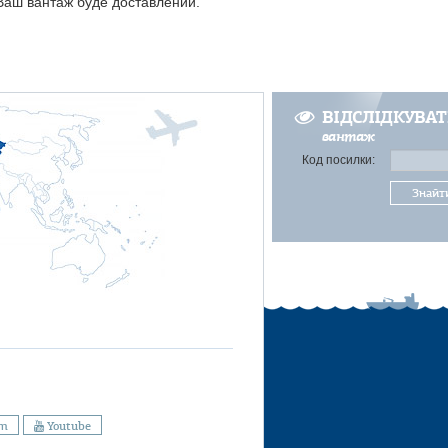
 Ваш вантаж буде доставлений.
ВІДСЛІДКУВА
вантаж
Код посилки:
Знайт
am
Youtube