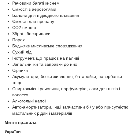
Речовини багаті киснем
Ємкості з аерозолями
Балони для підводного плавання
Ємкості для пропану
СО2 ємності
Зброї і боєприпаси
Порох
Будь-яке мисливське спорядження
Сухий лід
Інструмент, що працює на паливі
Запальнички та заправки до них
Сірники
Акумулятори, блоки живлення, батарейки, павербанки
тощо
Спиртовмісні речовини, парфумерію, лаки для нігтів і
волосся
Алкогольні напої
Авто-амортизатори, інші запчастини б / у або присутністю
мастильних рідин і матеріалів
Митні правила
України