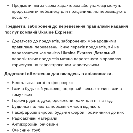
Предмети, які за своїм характером або упаковці можуть
представляти небезпеку для працівників, які переміщують
посилки.
Предмети, заборонені до перевезення правилами надання
послуг компанії Ukraine Express:
Додатково до предметів, заборонених міжнародними
правилами перевезень, існує перелік предметів, які не
перевозяться компанією Ukraine Express. Детальний
перелік таких предметів можна переглянути в правилах
користування зареєстрованим користувачам.
Додаткові обмеження для вкладень в авіапосилки:
Бенгальські вогні та феєрверки
Гази в будь-якій упаковці, перцевий і сльозоточиві гази в
тому числі
Горючі рідини, духи, одеколони, лаки для нігтів і т.д.
Будь-яке паливо та порожні ємності від нього
Лакофарбові вироби, будь-які фарби і розчинники до них
Радіоактивні матеріали
Антикорозійні речовини
Очисники труб