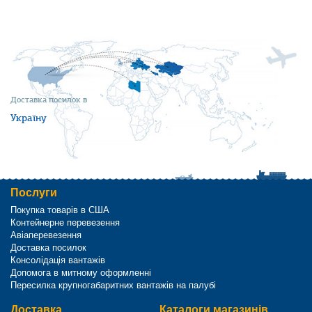
Доставка посилок в
Україну
Послуги
Покупка товарів в США
Контейнерне перевезення
Авіаперевезення
Доставка посилок
Консолідація вантажів
Допомога в митному оформленні
Пересилка крупногабаритних вантажів на палубі
Доставка
Каталоги магазинів