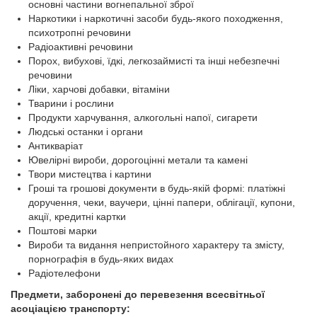
основні частини вогнепальної зброї
Наркотики і наркотичні засоби будь-якого походження,
психотропні речовини
Радіоактивні речовини
Порох, вибухові, їдкі, легкозаймисті та інші небезпечні
речовини
Ліки, харчові добавки, вітаміни
Тварини і рослини
Продукти харчування, алкогольні напої, сигарети
Людські останки і органи
Антикваріат
Ювелірні вироби, дорогоцінні метали та камені
Твори мистецтва і картини
Гроші та грошові документи в будь-якій формі: платіжні
доручення, чеки, ваучери, цінні папери, облігації, купони,
акції, кредитні картки
Поштові марки
Вироби та видання непристойного характеру та змісту,
порнографія в будь-яких видах
Радіотелефони
Предмети, заборонені до перевезення всесвітньої
асоціацією транспорту: