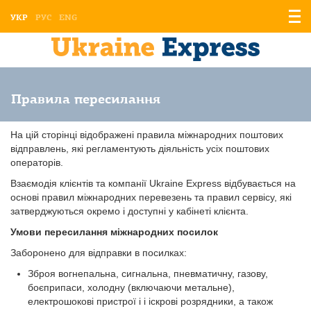
Відо
УКР
РУС
ENG
мен
Правила пересилання
На цій сторінці відображені правила міжнародних поштових
відправлень, які регламентують діяльність усіх поштових
операторів.
Взаємодія клієнтів та компанії Ukraine Express відбувається на
основі правил міжнародних перевезень та правил сервісу, які
затверджуються окремо і доступні у кабінеті клієнта.
Умови пересилання міжнародних посилок
Заборонено для відправки в посилках:
Зброя вогнепальна, сигнальна, пневматичну, газову,
боєприпаси, холодну (включаючи метальне),
електрошокові пристрої і і іскрові розрядники, а також