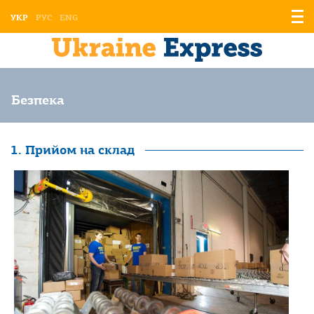
Відо
УКР
РУС
ENG
мен
Безпека
1. Прийом на склад