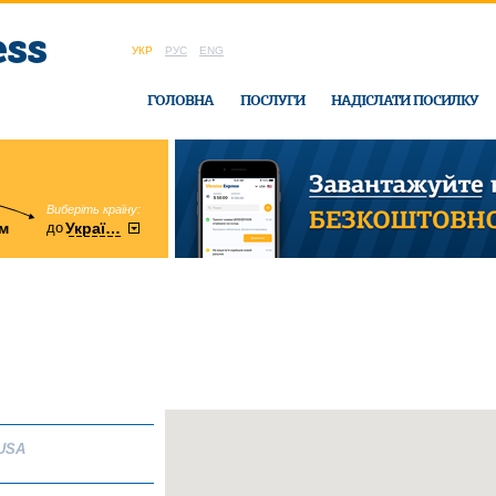
УКР
РУС
ENG
ГОЛОВНА
ПОСЛУГИ
НАДІСЛАТИ ПОСИЛКУ
Виберіть країну:
область:
до
м
у
України
Вінницька
в офісі Ukrain
USA