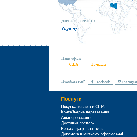
Доставка посилок в
Україну
Наші офіси
США
Польща
Подобається?
Facebook
Instagr
Послуги
Покупка товарів в США
Контейнерне перевезення
Авіаперевезення
Доставка посилок
Консолідація вантажів
Допомога в митному оформленні