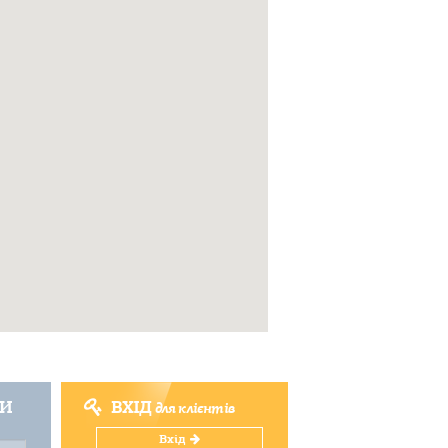
ТИ
ВХІД
для клієнтів
Вхід