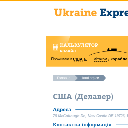
КАЛЬКУЛЯТОР
онлайн
корабле
Проживаю в
літаком
США
Головна
Наші офіси
США (Делавер)
Адреса
78 McCullough Dr.
,
New Castle
DE
19726
,
Контактна інформація