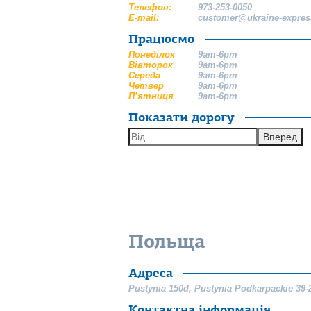
Телефон:
973-253-0050
E-mail:
customer@ukraine-expres
Працюємо
Понеділок
9am-6pm
Вівторок
9am-6pm
Середа
9am-6pm
Четвер
9am-6pm
П’ятниця
9am-6pm
Показати дорогу
Вперед
Польща
Адреса
Pustynia 150d
,
Pustynia
Podkarpackie
39-
Контактна інформація