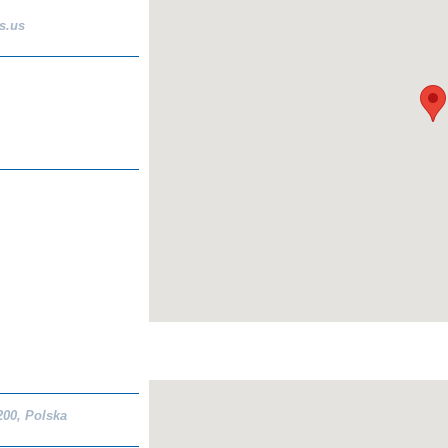
s.us
200
,
Polska