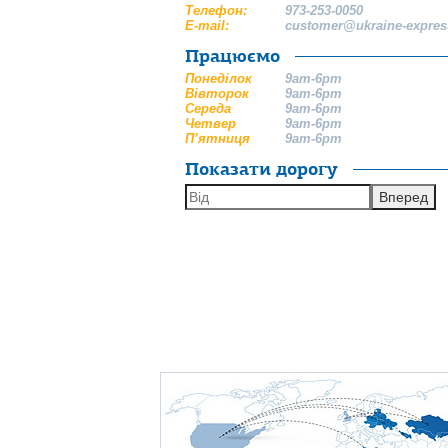
Телефон:
973-253-0050
E-mail:
customer@ukraine-expres
Працюємо
Понеділок
9am-6pm
Вівторок
9am-6pm
Середа
9am-6pm
Четвер
9am-6pm
П’ятниця
9am-6pm
Показати дорогу
Вперед