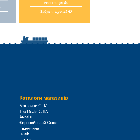
Реєстрація
и
Забули пароль?
Каталоги магазинів
Магазини США
Top Deals США
Англія
Європейський Союз
Німеччина
Італія
Іспанія