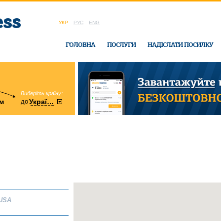
УКР
РУС
ENG
ГОЛОВНА
ПОСЛУГИ
НАДІСЛАТИ ПОСИЛКУ
Виберіть країну:
область:
до
м
у
України
Вінницька
в офісі Ukrain
USA