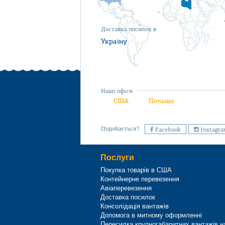
Доставка посилок в
Україну
Наші офіси
США
Польща
Подобається?
Facebook
Instagr
Послуги
Покупка товарів в США
Контейнерне перевезення
Авіаперевезення
Доставка посилок
Консолідація вантажів
Допомога в митному оформленні
Пересилка крупногабаритних вантажів н