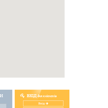
ТИ
ВХІД
для клієнтів
Вхід