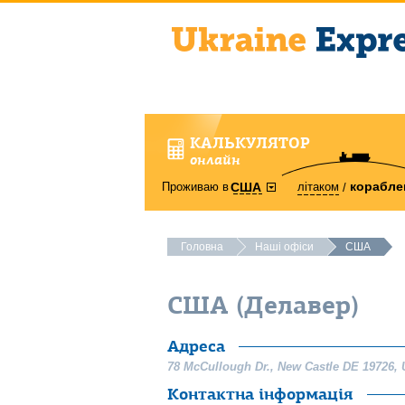
КАЛЬКУЛЯТОР
онлайн
корабле
Проживаю в
літаком
США
Головна
Наші офіси
США
США (Делавер)
Адреса
78 McCullough Dr.
,
New Castle
DE
19726
,
Контактна інформація