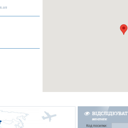
s.us
ВІДСЛІДКУВА
вантаж
Код посилки: