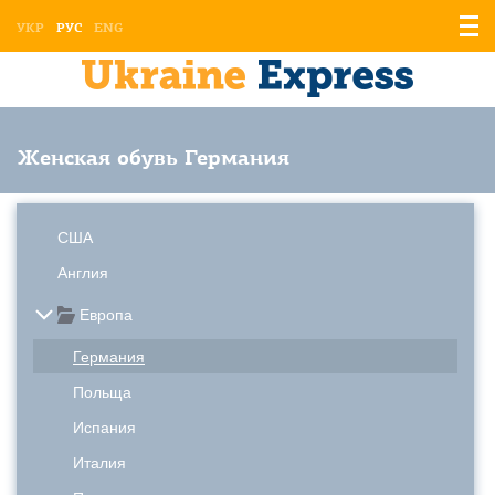
Отоб
УКР
РУС
ENG
мен
Женская обувь Германия
США
Англия
Европа
Германия
Польща
Испания
Италия