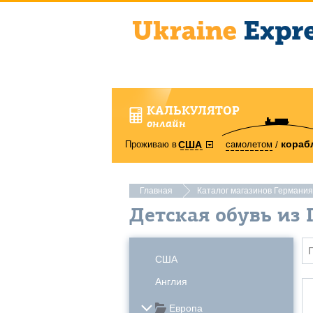
КАЛЬКУЛЯТОР
онлайн
кораб
Проживаю в
самолетом
США
Главная
Каталог магазинов Германия
Детская обувь из
США
Англия
Европа