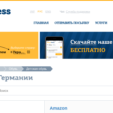
УКР
РУС
ENG
Чат:
Служба поддержки
ГЛАВНАЯ
ОТПРАВИТЬ ПОСЫЛКУ
УСЛУГИ
Выберите страну:
область:
в
лем
Украину
Винницкая
в офисе Ukrai
Обувь
Детская обувь
 Германии
Amazon