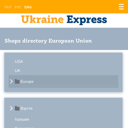
Displ
УКР
РУС
ENG
the
men
Shops directory European Union
USA
UK
Europe
Взуття
Іграшки