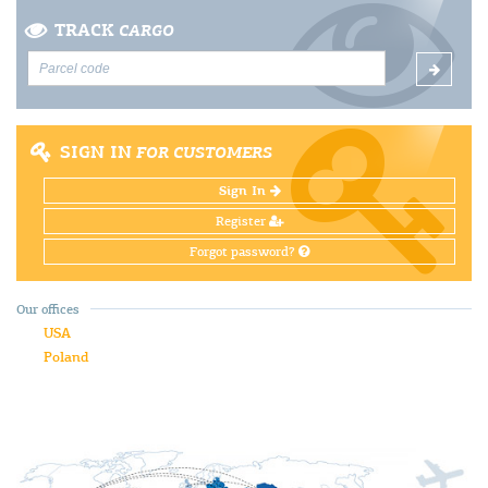
TRACK
CARGO
SIGN IN
FOR CUSTOMERS
Sign In
Register
Forgot password?
Our offices
USA
Poland