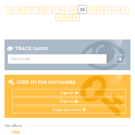
16
...
1
2
3
4
5
6
7
8
9
15
17
18
19
20
21
22
23
24
TRACK
CARGO
SIGN IN
FOR CUSTOMERS
Sign In
Register
Forgot password?
Our offices
USA