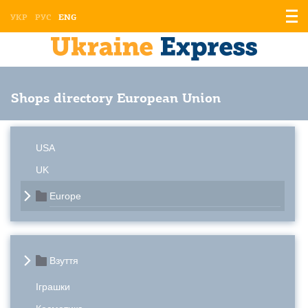
Displ
УКР
РУС
ENG
the
men
Shops directory European Union
USA
UK
Europe
Взуття
Іграшки