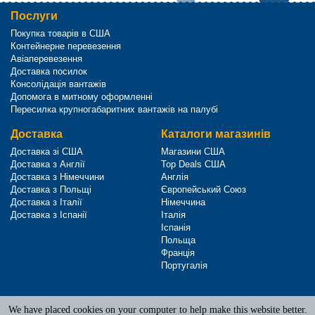
Послуги
Покупка товарів в США
Контейнерне перевезення
Авіаперевезення
Доставка посилок
Консолідація вантажів
Допомога в митному оформленні
Пересилка крупногабаритних вантажів на палубі
Доставка
Каталоги магазинів
Доставка зі США
Магазини США
Доставка з Англії
Top Deals США
Доставка з Німеччини
Англія
Доставка з Польщі
Європейський Союз
Доставка з Італії
Німеччина
Доставка з Іспанії
Італія
Іспанія
Польща
Франція
Португалія
We have placed cookies on your computer to help make this website better.