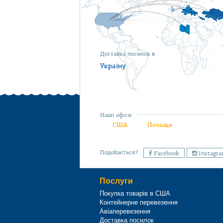
Доставка посилок в
Україну
Наші офіси
США
Польща
Подобається?
Facebook
Instagr
Послуги
Покупка товарів в США
Контейнерне перевезення
Авіаперевезення
Доставка посилок