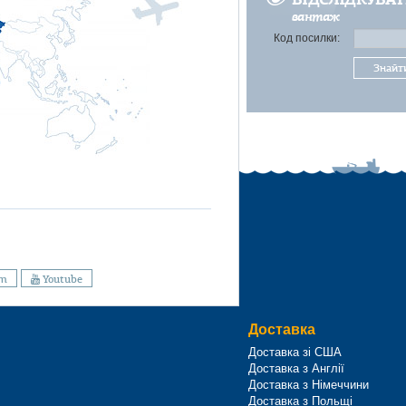
вантаж
Код посилки:
Знайт
am
Youtube
Доставка
Доставка зі США
Доставка з Англії
Доставка з Німеччини
Доставка з Польщі