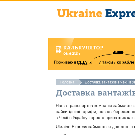
КАЛЬКУЛЯТОР
онлайн
корабле
Проживаю в
літаком
США
Головна
Доставка вантажів з Чехії в У
Доставка вантажів
Наша транспортна компанія займається 
найвигідніші тарифи, повне збереження 
з Чехії в Україну і просто приватних кл
Ukraine Express займається доставкою в