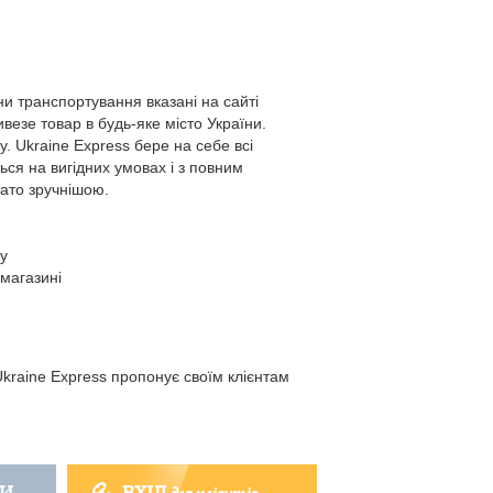
іни транспортування вказані на сайті
везе товар в будь-яке місто України.
. Ukraine Express бере на себе всі
ься на вигідних умовах і з повним
гато зручнішою.
бу
-магазині
Ukraine Express пропонує своїм клієнтам
ТИ
ВХІД