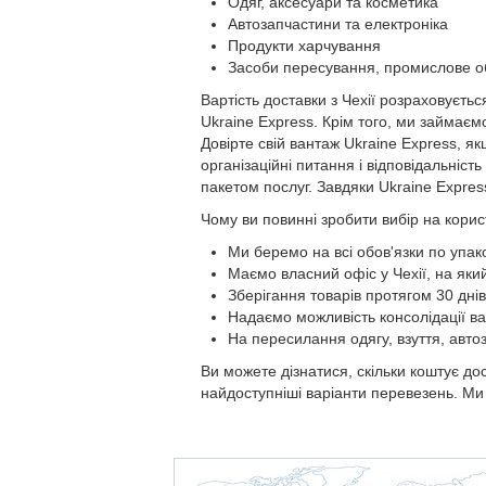
Одяг, аксесуари та косметика
Автозапчастини та електроніка
Продукти харчування
Засоби пересування, промислове об
Вартість доставки з Чехії розраховуєтьс
Ukraine Express. Крім того, ми займаєм
Довірте свій вантаж Ukraine Express, я
організаційні питання і відповідальніс
пакетом послуг. Завдяки Ukraine Express
Чому ви повинні зробити вибір на корис
Ми беремо на всі обов'язки по упак
Маємо власний офіс у Чехії, на яки
Зберігання товарів протягом 30 дні
Надаємо можливість консолідації ван
На пересилання одягу, взуття, автоз
Ви можете дізнатися, скільки коштує до
найдоступніші варіанти перевезень. Ми