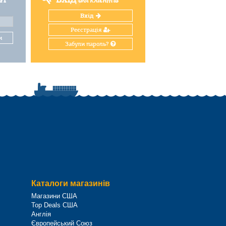
для клієнтів
Вхід
Реєстрація
и
Забули пароль?
Каталоги магазинів
Магазини США
Top Deals США
Англія
Європейський Союз