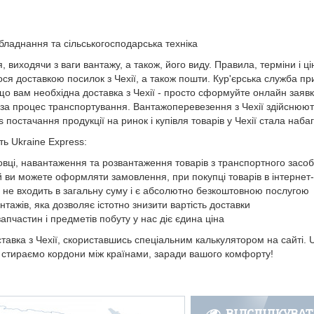
ладнання та сільськогосподарська техніка
я, виходячи з ваги вантажу, а також, його виду. Правила, терміни і ц
ося доставкою посилок з Чехії, а також пошти. Кур'єрська служба при
кщо вам необхідна доставка з Чехії - просто сформуйте онлайн заявку
ть за процес транспортування. Вантажоперевезення з Чехії здійснюют
 постачання продукції на ринок і купівля товарів у Чехії стала наба
ть Ukraine Express:
овці, навантаження та розвантаження товарів з транспортного засо
й ви можете оформляти замовлення, при покупці товарів в інтернет
в не входить в загальну суму і є абсолютно безкоштовною послугою
тажів, яка дозволяє істотно знизити вартість доставки
апчастин і предметів побуту у нас діє єдина ціна
ставка з Чехії, скориставшись спеціальним калькулятором на сайті. 
 стираємо кордони між країнами, заради вашого комфорту!
ВІДСЛІДКУВА