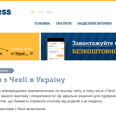
УКР
РУС
ENG
ГОЛОВНА
ПОСЛУГИ
НАДІСЛАТИ ПОСИЛКУ
Виберіть країну:
область:
до
м
у
України
Вінницька
в офісі Ukrain
країну
 з Чехії в Україну
міжнародними перевезеннями по всьому світу, в тому числі з Чехії 
вашого вантажу і оперативність! Це ідеальне рішення для підприємц
ієнтів, що бажають отримати посилку від родичів з-за кордону.
антажів з Чехії включаючи: