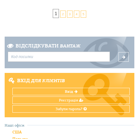
1
2
3
4
5
ВІДСЛІДКУВАТИ
ВАНТАЖ
ВХІД
ДЛЯ КЛІЄНТІВ
Вхід
Реєстрація
Забули пароль?
Наші офіси
США
Польща