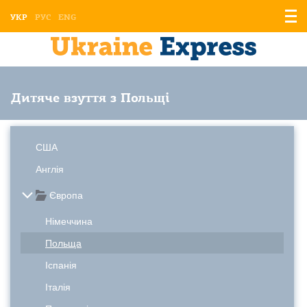
Відо
УКР
РУС
ENG
мен
Дитяче взуття з Польщі
США
Англія
Європа
Німеччина
Польща
Іспанія
Італія