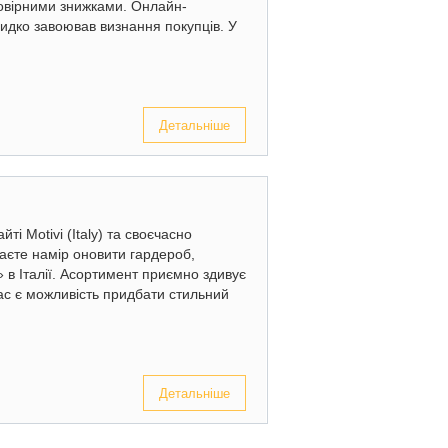
мовірними знижками. Онлайн-
видко завоював визнання покупців. У
Детальніше
ті Motivi (Italy) та своєчасно
аєте намір оновити гардероб,
» в Італії. Асортимент приємно здивує
ас є можливість придбати стильний
Детальніше