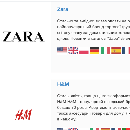
Zara
Стильно та вигідно: як замовляти на о
найпопулярніший бренд торгової групи
світову славу завдяки стильним колек
ціною. Новинки в каталозі "Зара" з'яв
H&M
Стиль, якість, краща ціна: як оформи
H&M H&M - популярний шведський бр
більше 70 років. Асортимент включає од
також аксесуари і товари для дому. 
в нашому...