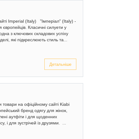
і Imperial (Italy) "Імперіал" (Italy) -
я європейців. Класичні силуети у
одна з ключових складових успіху
елі, які підкреслюють стиль та...
Детальніше
 товари на офіційному сайті Kiabi
вропейський бренд одягу для жінок,
влені аутфіти і для щоденних
у, і для зустрічей із друзями. ...