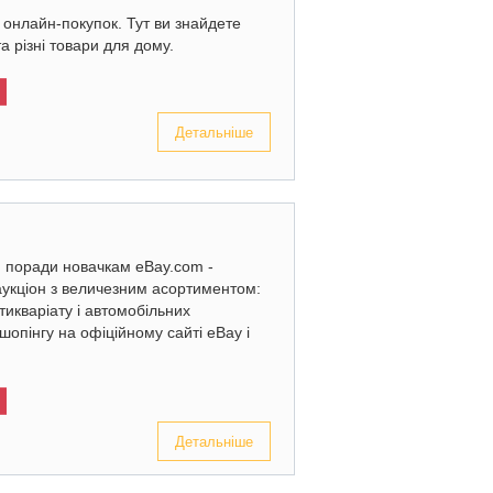
онлайн-покупок. Тут ви знайдете
та різні товари для дому.
Детальніше
: поради новачкам eBay.com -
аукціон з величезним асортиментом:
нтикваріату і автомобільних
шопінгу на офіційному сайті eBay і
Детальніше