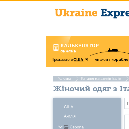
КАЛЬКУЛЯТОР
онлайн
корабле
Проживаю в
літаком
США
Головна
Каталог магазинів Італія
Жіночий одяг з Іт
США
Англія
Європа