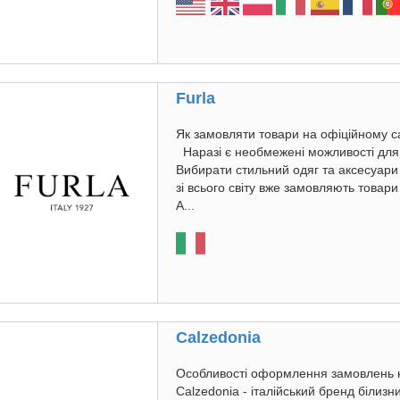
Furla
Як замовляти товари на офіційному сай
Наразі є необмежені можливості для
Вибирати стильний одяг та аксесуари
зі всього світу вже замовляють товари 
А...
Calzedonia
Особливості оформлення замовлень на 
Calzedonia - італійський бренд білизн