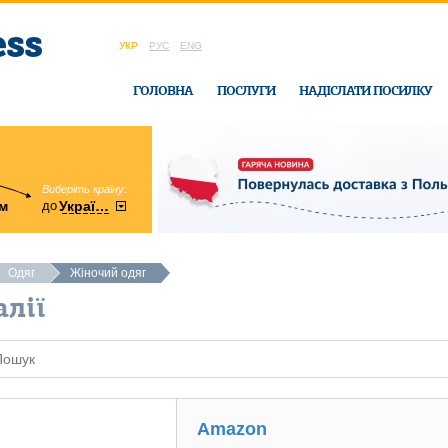
УКР
РУС
ENG
ГОЛОВНА
ПОСЛУГИ
НАДІСЛАТИ ПОСИЛКУ
Виберіть країну:
область:
до
м
у
України
Вінницька
в офісі Ukrain
Одяг
Жіночий одяг
алії
Amazon