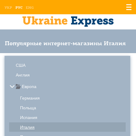
Отоб
УКР
РУС
ENG
мен
Популярные интернет-магазины Италия
США
Англия
Европа
Германия
Польща
Испания
Италия