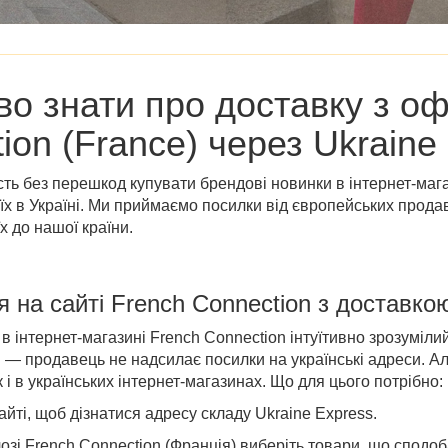
во знати про доставку з
оф
ion (France)
через Ukraine
ть без перешкод купувати брендові новинки в
інтернет-маг
їх в Україні. Ми приймаємо посилки від європейських прода
х до нашої країни.
я на
сайті
French Connection
з доставко
нтернет-магазині French Connection інтуїтивно зрозумілий.
— продавець не надсилає посилки на українські адреси. Але
 і в українських інтернет-магазинах. Що для цього потрібно:
йті, щоб дізнатися адресу складу Ukraine Express.
озі French Connection (Франція)
виберіть
товари, що сподоб