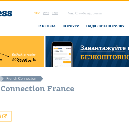
УКР
РУС
ENG
Чат:
Служба підтримки
ГОЛОВНА
ПОСЛУГИ
НАДІСЛАТИ ПОСИЛКУ
Виберіть країну:
область:
до
м
у
України
Вінницька
в офісі Ukrain
French Connection
 Connection France
лі