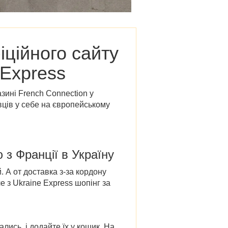
іційного сайту
 Express
азині French Connection у
вців у себе на європейському
ю
з Франції в Україну
 А от доставка з-за кордону
 з Ukraine Express шопінг за
ались,
і додайте їх у кошик. На