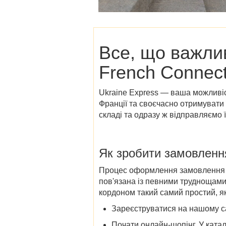
Все, що важли
French Connect
Ukraine Express — ваша можливіс
Франції
та своєчасно отримувати 
складі та одразу ж відправляємо ї
Як зробити замовленн
Процес оформлення замовлення в і
пов'язана із певними труднощами 
кордоном такий самий простий, як
Зареєструватися на нашому са
Почати онлайн-шопінг. У
катал