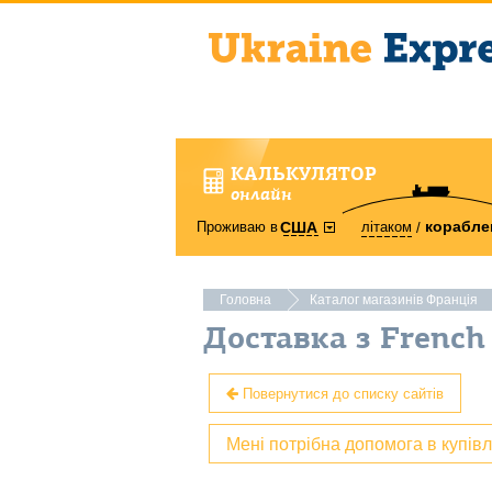
КАЛЬКУЛЯТОР
онлайн
корабле
Проживаю в
літаком
США
Головна
Каталог магазинів Франція
Доставка з French
Повернутися до списку сайтів
Мені потрібна допомога в купів