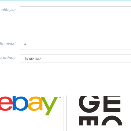
 відгука
ій шкалі
и підпис