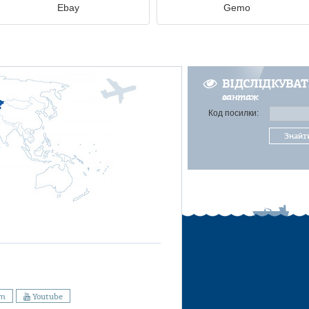
Ebay
Gemo
ВІДСЛІДКУВА
вантаж
Код посилки:
Знайт
am
Youtube