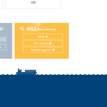
HP
ТИ
ВХІД
для клієнтів
Вхід
Реєстрація
и
Забули пароль?