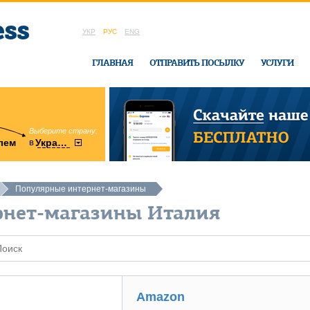
УКР
РУС
ENG
ГЛАВНАЯ
ОТПРАВИТЬ ПОСЫЛКУ
УСЛУГИ
Выберите страну:
область:
в
лем
Украину
Винницкая
в офисе Ukrai
Популярные интернет-магазины
рнет-магазины Италия
Amazon