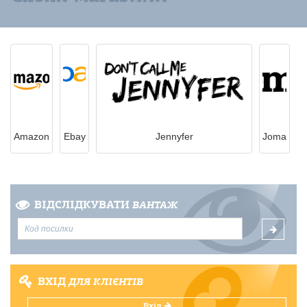
Amazon
Ebay
Jennyfer
Joma
ВІДСЛІДКУВАТИ
ВАНТАЖ
ВХІД
ДЛЯ КЛІЄНТІВ
Вхід