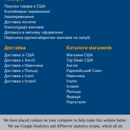
Покупка товарів в США
Контейнерне перевезення
Авіаперевезення
Доставка посилок
Консолідація вантажів
Допомога в митному оформленні
Пересилка крупногабаритних вантажів на палубі
Доставка
Каталоги магазинів
Доставка зі США
Магазини США
Доставка з Англії
Top Deals США
Доставка з Німеччини
Англія
Доставка з Польщі
Європейський Союз
Доставка з Італії
Німеччина
Доставка з Іспанії
Італія
Іспанія
Польща
Франція
Португалія
We have placed cookies on your computer to help make this website better.
Terms of Service
|
Privacy Policy
We use Google Analytics and APServer analytics scripts, which all set