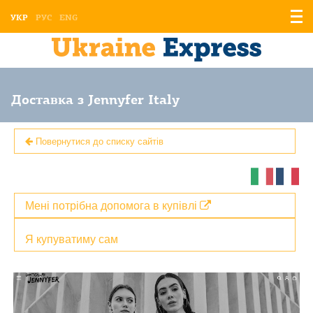
Відо
УКР
РУС
ENG
мен
Доставка з Jennyfer Italy
Повернутися до списку сайтів
Мені потрібна допомога в купівлі
Я купуватиму сам