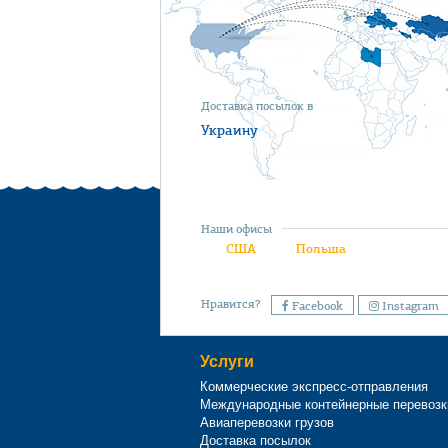
Доставка посылок в
Украину
Наши офисы
США
Польша
Нравится?
Facebook
Instagram
Услуги
Коммерческие экспресс-отправления
Международные контейнерные перевозк
Авиаперевозки грузов
Доставка посылок