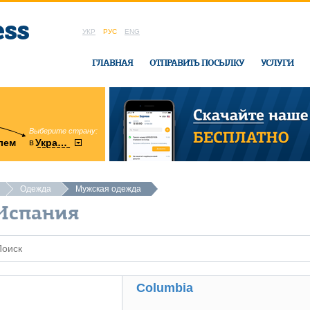
УКР
РУС
ENG
ГЛАВНАЯ
ОТПРАВИТЬ ПОСЫЛКУ
УСЛУГИ
Выберите страну:
область:
в
лем
Украину
Винницкая
в офисе Ukrai
Одежда
Мужская одежда
Испания
Columbia