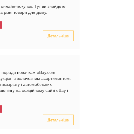
онлайн-покупок. Тут ви знайдете
та різні товари для дому.
Детальніше
: поради новачкам eBay.com -
аукціон з величезним асортиментом:
нтикваріату і автомобільних
шопінгу на офіційному сайті eBay і
Детальніше