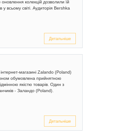
те оновлення колекцій дозволили їй
ів у всьому світі. Аудиторія Bershka
Детальніше
 інтернет-магазині Zalando (Poland)
доном обумовлена прийнятною
дмінною якістю товарів. Один з
чиків - Заландо (Poland).
Детальніше