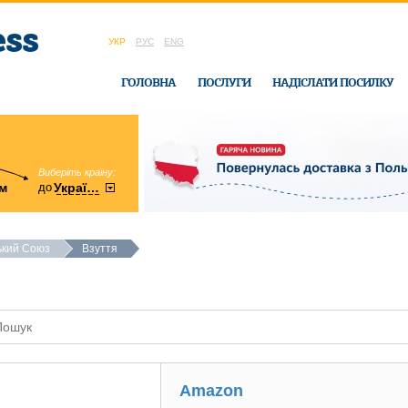
УКР
РУС
ENG
ГОЛОВНА
ПОСЛУГИ
НАДІСЛАТИ ПОСИЛКУ
Виберіть країну:
область:
до
м
у
України
Вінницька
в офісі Ukrain
ький Союз
Взуття
Amazon