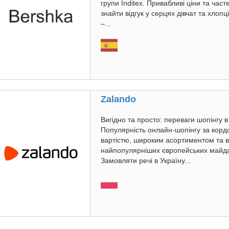
групи Inditex. Привабливі ціни та час
знайти відгук у серцях дівчат та хлопц
–...
Zalando
Вигідно та просто: переваги шопінгу в
Популярність онлайн-шопінгу за кор
вартістю, широким асортиментом та ві
найпопулярніших європейських майдан
Замовляти речі в Україну...