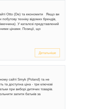
айті Otto (De) та економити Якщо ви
и побутову техніку відомих брендів,
Німеччина). У каталозі представлений
ними цінами. Позиції, що
Детальніше
ному сайті Smyk (Poland) та не
ть та доступна ціна - три ключові
атьки при виборі дитячих товарів.
льнити запити батьків за