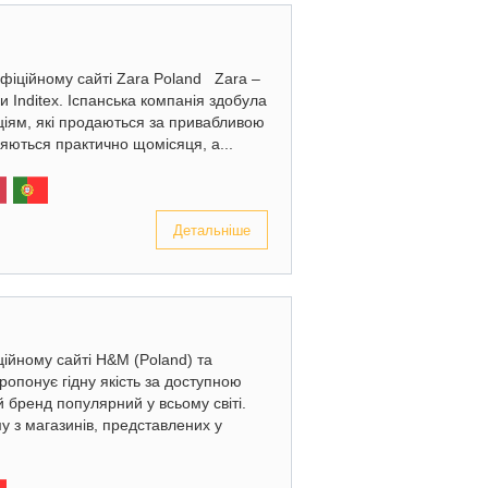
офіційному сайті Zara Poland Zara –
 Inditex. Іспанська компанія здобула
ціям, які продаються за привабливою
ляються практично щомісяця, а...
Детальніше
ційному сайті H&M (Poland) та
опонує гідну якість за доступною
 бренд популярний у всьому світі.
у з магазинів, представлених у