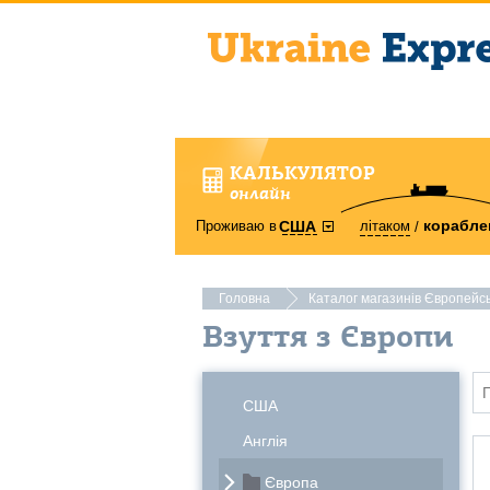
КАЛЬКУЛЯТОР
онлайн
корабле
Проживаю в
літаком
США
Головна
Каталог магазинів Європейс
Взуття з Європи
США
Англія
Європа