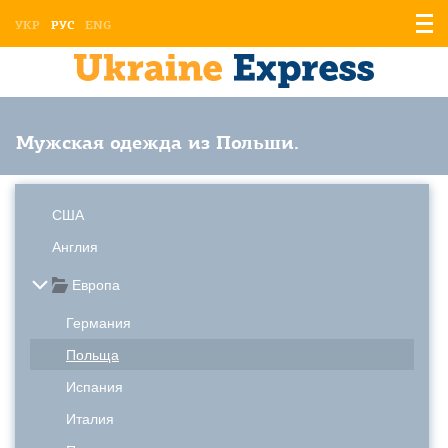
Отоб
УКР
РУС
ENG
мен
Мужская одежда из Польши.
США
Англия
Европа
Германия
Польща
Испания
Италия