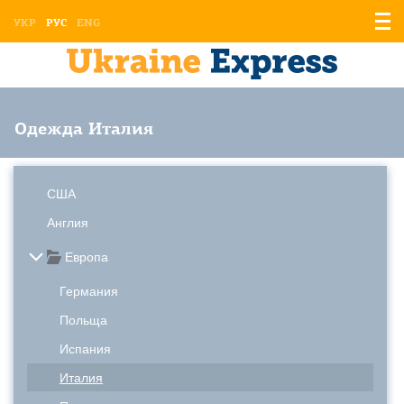
Отоб
УКР
РУС
ENG
мен
Одежда Италия
США
Англия
Европа
Германия
Польща
Испания
Италия