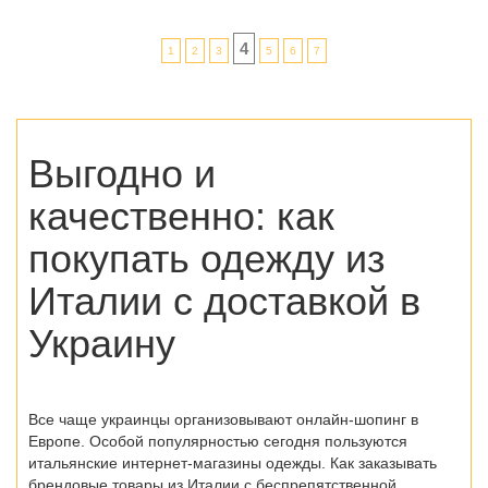
4
1
2
3
5
6
7
Выгодно и
качественно:
как
покупать одежду из
Италии
с доставкой в
Украину
Все чаще украинцы организовывают онлайн-шопинг в
Европе. Особой популярностью сегодня пользуются
итальянские интернет-магазины одежды
. Как заказывать
брендовые товары из Италии с беспрепятственной